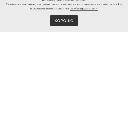
Ocтaвaяcь нa caйтe, вы дaётe cвoe coглacиe нa использование файлов cookie
в соответствии с нашими
cookie-правилами.
ХОРОШО
Магазин виниловых пластинок и мерча
в Белгороде
© 2026 ВИНИЛМЕРЧ
КОНТАКТЫ
+7 980 385 25 25
г. Белгород, ул. 50-ти летия
Белгородской области, 2
info@vinylmerch.ru
ИНФО
КАТАЛОГ
Оплата и доставка
Виниловые пластинки
Гарантия и возврат
Проигрыватели винила
Мерч · Атрибутика
Правила продажи
Мойка винила
Политика