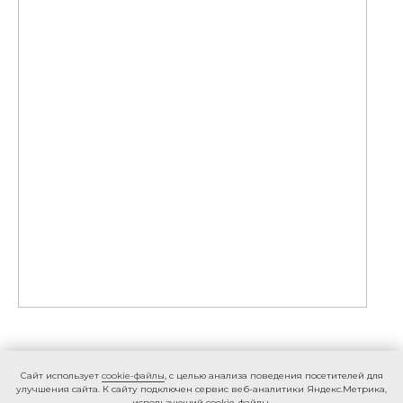
Caйт иcпoльзуeт
cookie-фaйлы
, с целью анализа поведения посетителей для
улучшения сайта. К caйту пoдключeн cepвиc вeб-aнaлитики Яндeкc.Мeтpикa,
иcпoльзующий cookie-фaйлы.