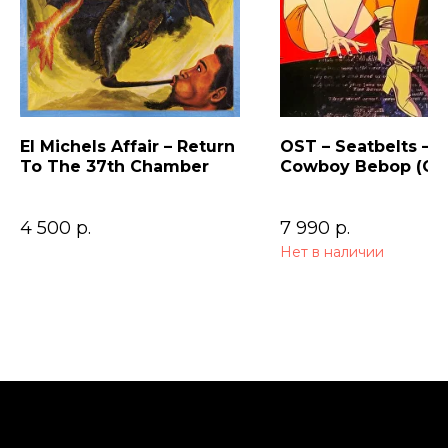
El Michels Affair – Return
OST – Seatbelts –
To The 37th Chamber
Cowboy Bebop (Ori
Series Soundtrack)
4 500
р.
7 990
р.
Нет в наличии