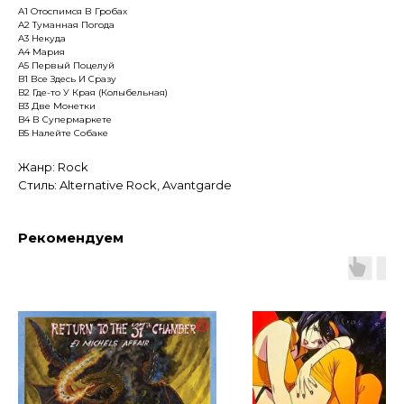
A1 Отоспимся В Гробах
A2 Туманная Погода
A3 Некуда
A4 Мария
A5 Первый Поцелуй
B1 Все Здесь И Сразу
B2 Где-то У Края (Колыбельная)
B3 Две Монетки
B4 В Супермаркете
B5 Налейте Собаке
Жанр: Rock
Стиль: Alternative Rock, Avantgarde
Рекомендуем