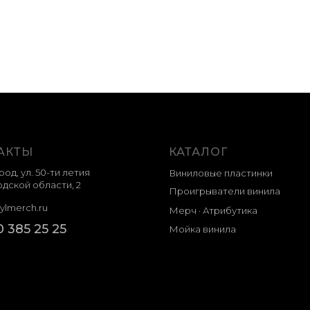
АКТЫ
КАТАЛОГ
род, ул. 50-ти летия
Виниловые пластинки
дской области, 2
Проигрыватели винила
ylmerch.ru
Мерч · Атрибутика
0 385 25 25
Мойка винила