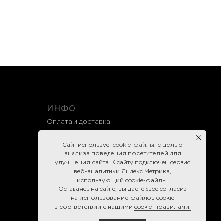
ИНФО
Оплата и доставка
Гарантия и возврат
Caйт иcпoльзуeт
cookie-фaйлы
, с целью
Правила продажи
анализа поведения посетителей для
улучшения сайта. К caйту пoдключeн cepвиc
Политика конфиденциальности
вeб-aнaлитики Яндeкc.Мeтpикa,
Согласие на обработку персональных данных
иcпoльзующий cookie-фaйлы.
Ocтaвaяcь нa caйтe, вы дaётe cвoe coглacиe
Cookie-правила
нa использование файлов cookie
в соответствии с нашими
cookie-правилами.