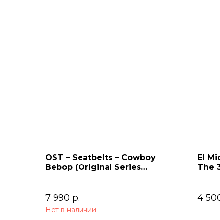
OST – Seatbelts – Cowboy
El Mi
Bebop (Original Series
The 
Soundtrack) 2LP
7 990
р.
4 50
Нет в наличии