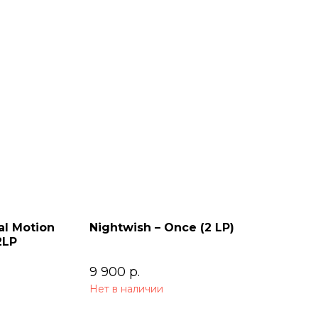
al Motion
Nightwish – Once (2 LP)
2LP
9 900
р.
Нет в наличии