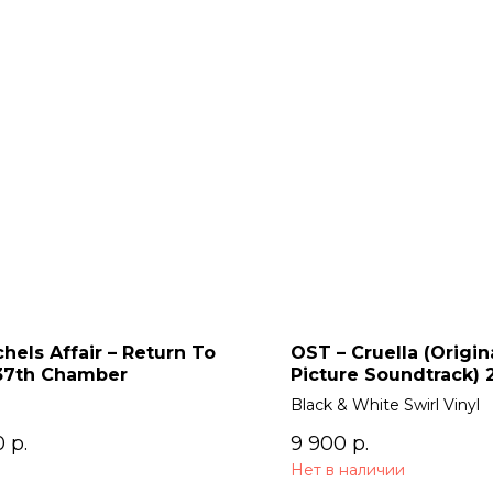
chels Affair – Return To
OST – Cruella (Origin
37th Chamber
Picture Soundtrack) 
Black & White Swirl Vinyl
0
р.
9 900
р.
Нет в наличии