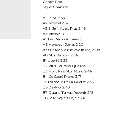
Genre: Pop
Style: Chanson
A1 La Nuit 3:01
A2 Jezebel 2:52
A3 Si Je N'Avais Plus 2:49
A4 Viens 3:01
A5 Les Deux Guitares 3:51
A6 Monsieur Jonas 2:20
A7 Sur Ma Vie (Believe In Me) 3:08
A8 Mon Amour 2:36
B1 Liberté 2:22
B2 Plus Heureux Que Moi 2:22
B3 Moi J'Fais Mon Rond 2:46
B4 Ce Sacré Piano 3:17
B5 L'Amour Et La Guerre 2:35
B6 Dis-Moi 2:48
B7 Quand Tu Vas Revenir 2:15
B8 Je M'Voyais Déjà 3:24