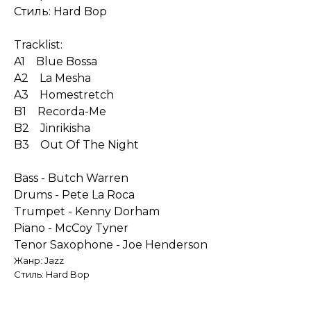
Стиль: Hard Bop
Tracklist:
A1 Blue Bossa
A2 La Mesha
A3 Homestretch
B1 Recorda-Me
B2 Jinrikisha
B3 Out Of The Night
Bass - Butch Warren
Drums - Pete La Roca
Trumpet - Kenny Dorham
Piano - McCoy Tyner
Tenor Saxophone - Joe Henderson
Жанр: Jazz
Стиль: Hard Bop