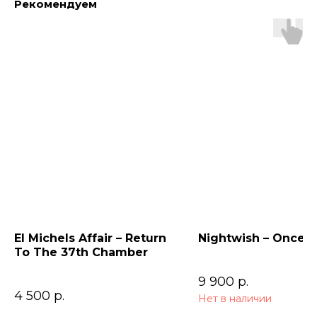
Рекомендуем
El Michels Affair – Return
Nightwish – Once (
To The 37th Chamber
9 900
р.
4 500
р.
Нет в наличии