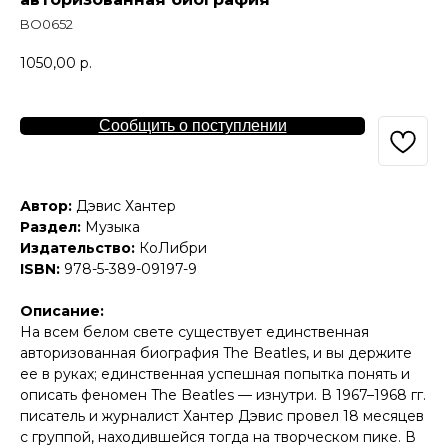
BO0652
1050,00
р.
Сообщить о поступлении
Автор:
Дэвис Хантер
Раздел:
Музыка
Издательство:
КоЛибри
ISBN:
978-5-389-09197-9
Описание:
На всем белом свете существует единственная
авторизованная биография The Beatles, и вы держите
ее в руках; единственная успешная попытка понять и
описать феномен The Beatles — изнутри. В 1967–1968 гг.
писатель и журналист Хантер Дэвис провел 18 месяцев
с группой, находившейся тогда на творческом пике. В