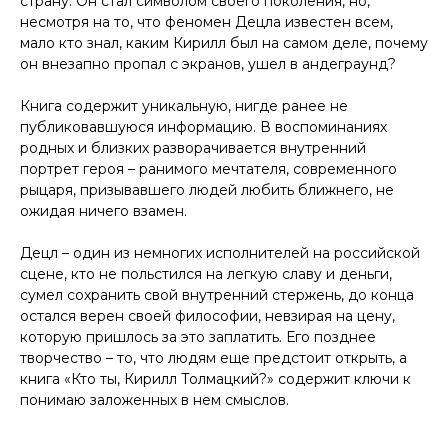
страну. Он стал символом своего поколения, но,
несмотря на то, что феномен Децла известен всем,
мало кто знал, каким Кирилл был на самом деле, почему
он внезапно пропал с экранов, ушел в андеграунд?
Книга содержит уникальную, нигде ранее не
публиковавшуюся информацию. В воспоминаниях
родных и близких разворачивается внутренний
портрет героя – ранимого мечтателя, современного
рыцаря, призывавшего людей любить ближнего, не
ожидая ничего взамен.
Децл – один из немногих исполнителей на российской
сцене, кто не польстился на легкую славу и деньги,
сумел сохранить свой внутренний стержень, до конца
остался верен своей философии, невзирая на цену,
которую пришлось за это заплатить. Его позднее
творчество – то, что людям еще предстоит открыть, а
книга «Кто ты, Кирилл Толмацкий?» содержит ключи к
понимаю заложенных в нем смыслов.