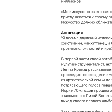
миллионов.
«Мое искусство заключаетс
прислушиваться к своему в
Искусство должно сближать
Аннотация
"Я весьма двуликий челове
христианин, манхэттенец и
противоположностей и край
В первой части своей авто
мультиинструменталист, ак
Ленни Кравиц рассказывает
проследить восхождение мо
из артистической семьи до
потрясающего голоса певца
Йорке 70-х годов прошлого
знакомство с Лизой Бонет 
выход своего первого альбом
Эта поэтическая и философс