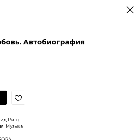
юбовь. Автобиография
вид Ритц
я. Музыка
МБОРА