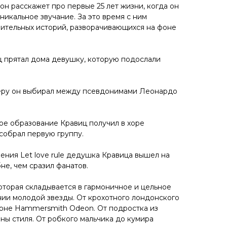
 он расскажет про первые 25 лет жизни, когда он
никальное звучание. За это время с ним
ительных историй, разворачивающихся на фоне
 прятал дома девушку, которую подослали
еру он выбирал между псевдонимами Леонардо
е образование Кравиц получил в хоре
 собрал первую группу.
ения Let love rule дедушка Кравица вышел на
бне, чем сразил фанатов.
которая складывается в гармоничное и цельное
ии молодой звезды. От крохотного лондонского
ионе Hammersmith Odeon. От подростка из
ны стиля. От робкого мальчика до кумира