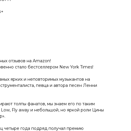
8+
ьных отзывов на Amazon!
венно стало бестселлером New York Times!
амых ярких и неповторимых музыкантов на
струменталиста, певца и автора песен Ленни
ирают толпы фанатов, мы знаем его по таким
 Low, Fly away и небольшой, но яркой роли Цины
р».
иц четыре года подряд получал премию