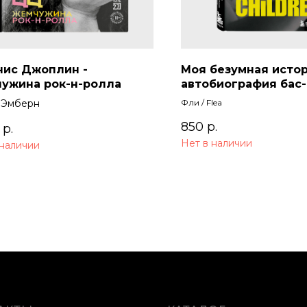
ис Джоплин -
Моя безумная истор
ужина рок-н-ролла
автобиография бас-
гитариста RHCP (Acid
 Эмберн
Фли / Flea
children)
850
р.
р.
Нет в наличии
 наличии