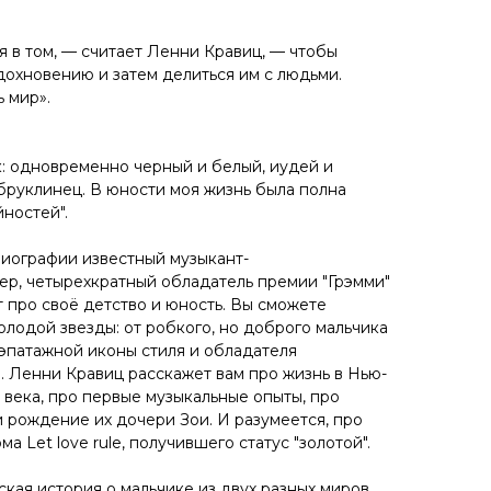
я в том, — считает Ленни Кравиц, — чтобы
дохновению и затем делиться им с людьми.
 мир».
к: одновременно черный и белый, иудей и
 бруклинец. В юности моя жизнь была полна
ностей".
биографии известный музыкант-
тер, четырехкратный обладатель премии "Грэмми"
 про своё детство и юность. Вы сможете
лодой звезды: от робкого, но доброго мальчика
 эпатажной иконы стиля и обладателя
. Ленни Кравиц расскажет вам про жизнь в Нью-
 века, про первые музыкальные опыты, про
и рождение их дочери Зои. И разумеется, про
а Let love rule, получившего статус "золотой".
кая история о мальчике из двух разных миров,