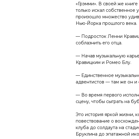
«Грэмми». В своей же книге
только искал собственное у
произошло множество удив
Нью-Йорка прошлого века.
— Подросток Ленни Кравиц
соблазнить его отца.
— Начав музыкальную карь
Кравицким и Ромео Блу.
— Единственное музыкально
адвентистов — там же он и
— Во время первого исполн
сцену, чтобы сыграть на бу
Это история яркой жизни, 
повествование о восхожден
клуба до солдаута на стад
Бруклина до эпатажной ико