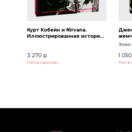
Курт Кобейн и Nirvana.
Джен
Иллюстрированная история
жемч
группы
Эллис
3 270
р.
1 050
Нет в наличии
Нет в