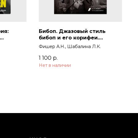
ия:
Бибоп. Джазовый стиль
бибоп и его корифеи.
 for the
Джазовая гармония в период
Фишер А.Н., Шабалина Л.К.
стилевой модуляции от
свинга к бибопу
1 100
р.
Нет в наличии