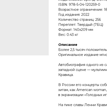
ISBN: 978-5-04-120259-0
Возрастное ограничение: 1
Год издания: 2022
Количество страниц: 256
Переплет: Твердый (7БЦ)
Формат: 140x209 мм
Вес: 0.43 кг
Описание
Более 2,5 тысяч положител
Оригинальное издание мгно
Автобиография одного из с
западной сцене — мультиин
Кравица.
В России его концерты соб
хитам, как American woman,
в экранизации «Голодных иг
На пике славы Ленни Крав