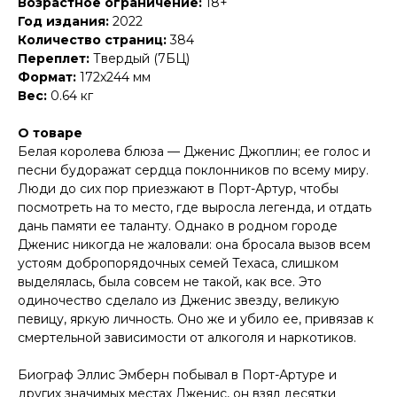
Возрастное ограничение:
18+
Год издания:
2022
Количество страниц:
384
Переплет:
Твердый (7БЦ)
Формат:
172x244 мм
Вес:
0.64 кг
О товаре
Белая королева блюза — Дженис Джоплин; ее голос и
песни будоражат сердца поклонников по всему миру.
Люди до сих пор приезжают в Порт-Артур, чтобы
посмотреть на то место, где выросла легенда, и отдать
дань памяти ее таланту. Однако в родном городе
Дженис никогда не жаловали: она бросала вызов всем
устоям добропорядочных семей Техаса, слишком
выделялась, была совсем не такой, как все. Это
одиночество сделало из Дженис звезду, великую
певицу, яркую личность. Оно же и убило ее, привязав к
смертельной зависимости от алкоголя и наркотиков.
Биограф Эллис Эмберн побывал в Порт-Артуре и
других значимых местах Дженис, он взял десятки