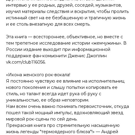
интервью у ее родных, друзей, соседей, музыкантов,
изучил материалы следствия и вскрытия, чтобы пролить
истинный свет на ее безбашенную и трагичную жизнь
и ее столь внезапную для всех смерть.
Эта книга — всестороннее, объективное, но вместе с
тем трепетное исследование истории «жемчужины». В
России издание выходит при информационной
поддержке фан-комьюнити Дженис Джоплин
vk.com/club116056.
«Икона женского рок-вокала!
Я постоянно чувствую ее влияние на исполнительниц
нового поколения и слышу попытки копировать ее
стиль, но талант всегда идет рука об руку с
уникальностью, ее образ неповторим.
Нам всем очень важно понимать первоисточник, откуда
пошел такой мощный импульс, вдохновляющий звезд
мировой рок-сцены по сей день.
Прекрасная книга про стремительную насыщенную
жизнь легенды "термоядерного блюза"!» — Андрей