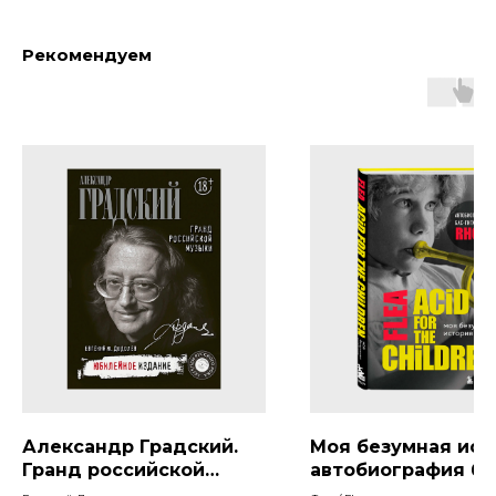
Рекомендуем
Александр Градский.
Моя безумная ист
Гранд российской
автобиография ба
музыки
гитариста RHCP (A