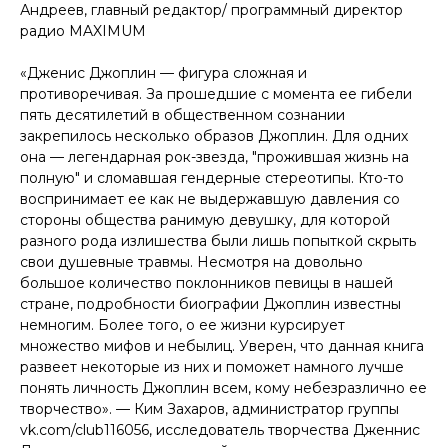
Андреев, главный редактор/ программный директор
радио MAXIMUM
«Дженис Джоплин — фигура сложная и
противоречивая. За прошедшие с момента ее гибели
пять десятилетий в общественном сознании
закрепилось несколько образов Джоплин. Для одних
она — легендарная рок-звезда, "прожившая жизнь на
полную" и сломавшая гендерные стереотипы. Кто-то
воспринимает ее как не выдержавшую давления со
стороны общества ранимую девушку, для которой
разного рода излишества были лишь попыткой скрыть
свои душевные травмы. Несмотря на довольно
большое количество поклонников певицы в нашей
стране, подробности биографии Джоплин известны
немногим. Более того, о ее жизни курсирует
множество мифов и небылиц. Уверен, что данная книга
развеет некоторые из них и поможет намного лучше
понять личность Джоплин всем, кому небезразлично ее
творчество». — Ким Захаров, администратор группы
vk.com/club116056, исследователь творчества Дженнис