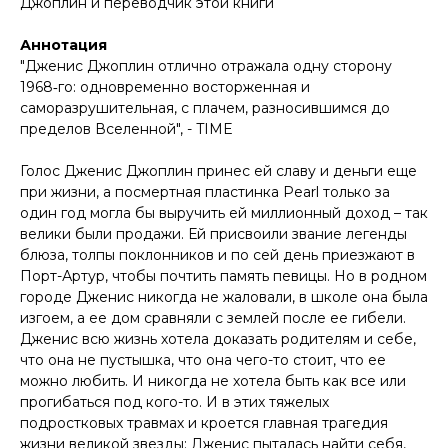
Джоплин и переводчик этой книги
Аннотация
"Дженис Джоплин отлично отражала одну сторону
1968‑го: одновременно восторженная и
саморазрушительная, с плачем, разносившимся до
пределов Вселенной", - TIME
Голос Дженис Джоплин принес ей славу и деньги еще
при жизни, а посмертная пластинка Pearl только за
один год могла бы выручить ей миллионный доход – так
велики были продажи. Ей присвоили звание легенды
блюза, толпы поклонников и по сей день приезжают в
Порт-Артур, чтобы почтить память певицы. Но в родном
городе Дженис никогда не жаловали, в школе она была
изгоем, а ее дом сравняли с землей после ее гибели.
Дженис всю жизнь хотела доказать родителям и себе,
что она не пустышка, что она чего-то стоит, что ее
можно любить. И никогда не хотела быть как все или
прогибаться под кого-то. И в этих тяжелых
подростковых травмах и кроется главная трагедия
жизни великой звезды: Дженис пыталась найти себя,