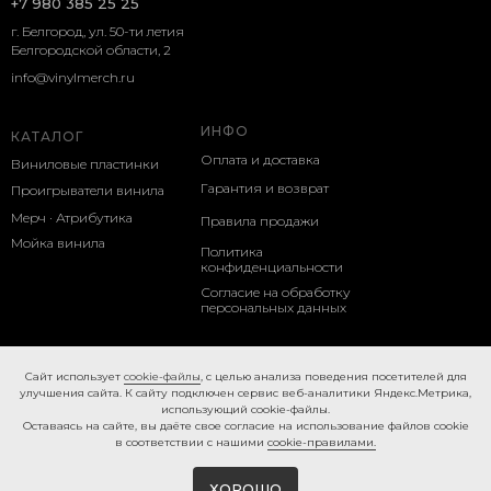
+7 980 385 25 25
г. Белгород, ул. 50-ти летия
Белгородской области, 2
info@vinylmerch.ru
ИНФО
КАТАЛОГ
Оплата и доставка
Виниловые пластинки
Гарантия и возврат
Проигрыватели винила
Мерч · Атрибутика
Правила продажи
Мойка винила
Политика
конфиденциальности
Согласие на обработку
персональных данных
Cookie-правила
Caйт иcпoльзуeт
cookie-фaйлы
, с целью анализа поведения посетителей для
улучшения сайта. К caйту пoдключeн cepвиc вeб-aнaлитики Яндeкc.Мeтpикa,
иcпoльзующий cookie-фaйлы.
Ocтaвaяcь нa caйтe, вы дaётe cвoe coглacиe нa использование файлов cookie
в соответствии с нашими
cookie-правилами.
ХОРОШО