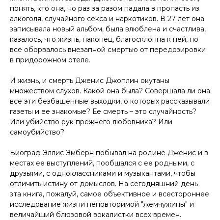
понять, кто она, но раз за разом падала в пропасть из
алкоголя, случайного секса и наркотиков. В 27 лет она
записывала новый альбом, была влюблена и счастлива,
казалось, что жизнь, наконец, благосклонна к ней, но
все оборвалось внезапной смертью от передозировки
в придорожном отеле.
И жизнь, и смерть Дженис Джоплин окутаны
множеством слухов. Какой она была? Совершала ли она
все эти безбашенные выходки, о которых рассказывали
газеты и ее знакомые? Ее смерть – это случайность?
Или убийство рук прежнего любовника? Или
самоубийство?
Биограф Эллис Эмберн побывал на родине Дженис и в
местах ее выступлений, пообщался с ее родными, с
друзьями, с одноклассниками и музыкантами, чтобы
отличить истину от домыслов. На сегодняшний день
эта книга, пожалуй, самое объективное и всестороннее
исследование жизни неповторимой "жемчужины" и
величайший блюзовой вокалистки всех времен.