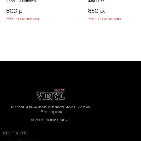
Евгений Додолев
Фли / Flea
for the children)
800
р.
850
р.
Нет в наличии
Нет в наличии
Магазин виниловых пластинок и мерча
в Белгороде
© 2026 ВИНИЛМЕРЧ
КОНТАКТЫ