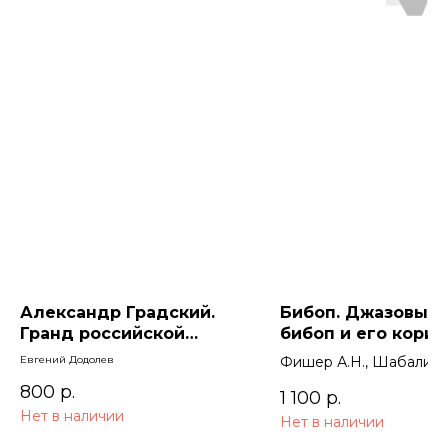
Александр Градский.
Бибоп. Джазовый 
Гранд российской
бибоп и его кориф
музыки
Джазовая гармони
Евгений Додолев
Фишер А.Н., Шабалина
период стилевой
800
р.
модуляции от сви
1 100
р.
Нет в наличии
бибопу
Нет в наличии