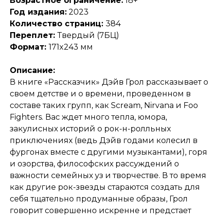
Возрастное ограничение:
18+
Год издания:
2023
Количество страниц:
384
Переплет:
Твердый (7БЦ)
Формат:
171x243 мм
Описание:
В книге «Рассказчик» Дэйв Грол рассказывает о
своем детстве и о времени, проведенном в
составе таких групп, как Scream, Nirvana и Foo
Fighters. Вас ждет много тепла, юмора,
закулисных историй о рок-н-ролльных
приключениях (ведь Дэйв годами колесил в
фургонах вместе с другими музыкантами), горя
и озорства, философских рассуждений о
важности семейных уз и творчестве. В то время
как другие рок-звезды стараются создать для
себя тщательно продуманные образы, Грол
говорит совершенно искренне и предстает