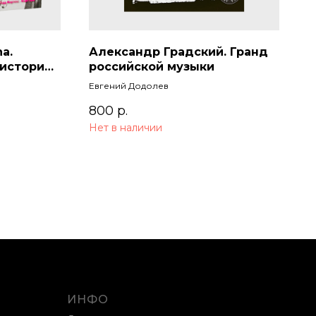
a.
Александр Градский. Гранд
история
российской музыки
Евгений Додолев
800
р.
Нет в наличии
ИНФО