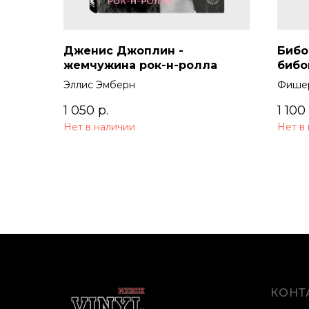
Дженис Джоплин -
Бибо
жемчужина рок-н-ролла
бибо
Джаз
Эллис Эмберн
Фишер
стил
свин
1 050
р.
1 100
Нет в наличии
Нет в
КОНТ