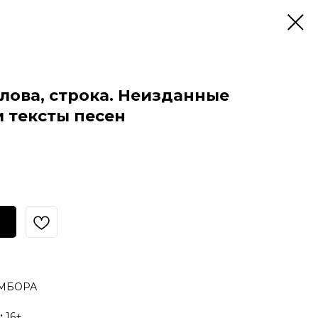
слова, строка. Неизданные
и тексты песен
МБОРА
:
16+