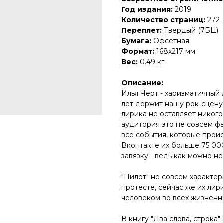
Год издания:
2019
Количество страниц:
272
Переплет:
Твердый (7БЦ)
Бумага:
Офсетная
Формат:
168x217 мм
Вес:
0.49 кг
Описание:
Илья Черт - харизматичный
лет держит нашу рок-сцену.
лирика не оставляет никого
аудитория это не совсем ф
все события, которые прои
Вконтакте их больше 75 000
завязку - ведь как можно не
"Пилот" не совсем характер
протесте, сейчас же их лир
человеком во всех жизненн
В книгу "Два слова, строка