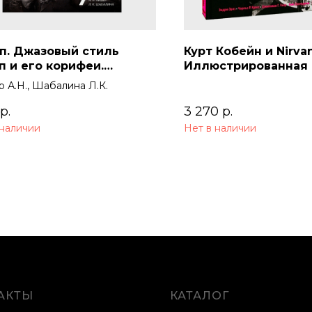
п. Джазовый стиль
Курт Кобейн и Nirvan
п и его корифеи.
Иллюстрированная 
овая гармония в период
группы
 А.Н., Шабалина Л.К.
евой модуляции от
га к бибопу
р.
3 270
р.
 наличии
Нет в наличии
АКТЫ
КАТАЛОГ