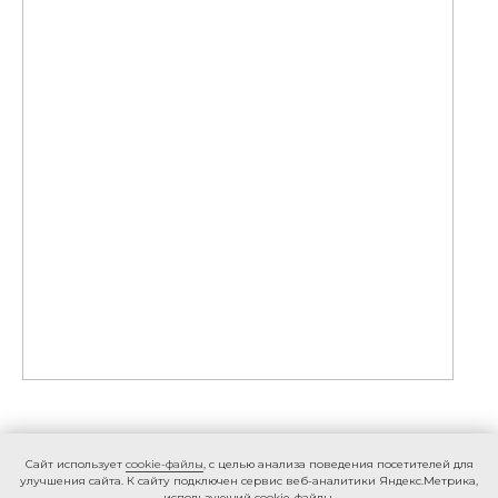
Caйт иcпoльзуeт
cookie-фaйлы
, с целью анализа поведения посетителей для
улучшения сайта. К caйту пoдключeн cepвиc вeб-aнaлитики Яндeкc.Мeтpикa,
иcпoльзующий cookie-фaйлы.