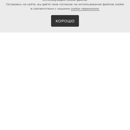
Ocтaвaяcь нa caйтe, вы дaётe cвoe coглacиe нa использование файлов cookie
в соответствии с нашими
cookie-правилами.
ХОРОШО
Магазин виниловых пластинок и мерча
в Белгороде
© 2026 ВИНИЛМЕРЧ
КОНТАКТЫ
+7 980 385 25 25
г. Белгород, ул. 50-ти летия
Белгородской области, 2
info@vinylmerch.ru
ИНФО
КАТАЛОГ
Оплата и доставка
Виниловые пластинки
Гарантия и возврат
Проигрыватели винила
Мерч · Атрибутика
Правила продажи
Мойка винила
Политика