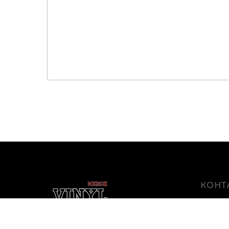
КОНТ
г. Белго
Белгоро
Магазин виниловых пластинок
и мерча в Белгороде
info@vin