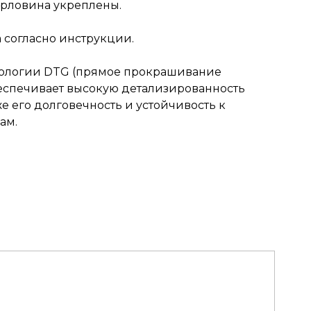
рловина укреплены.
согласно инструкции.
нологии DTG (прямое прокрашивание
обеспечивает высокую детализированность
же его долговечность и устойчивость к
ам.