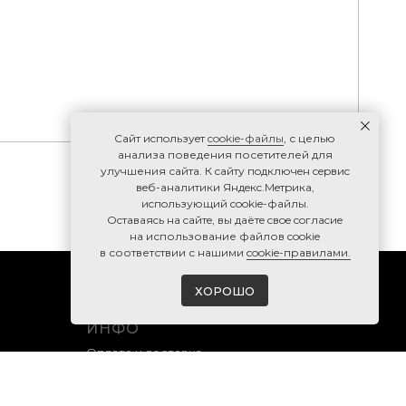
Caйт иcпoльзуeт
cookie-фaйлы
, с целью
анализа поведения посетителей для
улучшения сайта. К caйту пoдключeн cepвиc
вeб-aнaлитики Яндeкc.Мeтpикa,
иcпoльзующий cookie-фaйлы.
Ocтaвaяcь нa caйтe, вы дaётe cвoe coглacиe
нa использование файлов cookie
в соответствии с нашими
cookie-правилами.
ХОРОШО
ИНФО
Оплата и доставка
Гарантия и возврат
Правила продажи