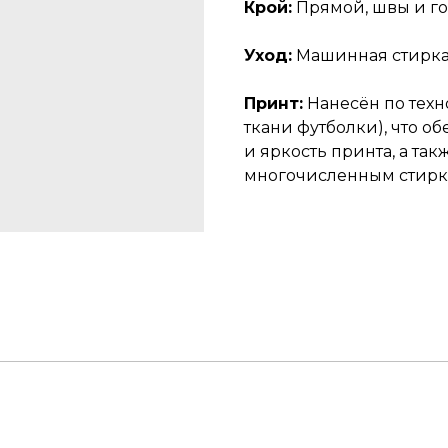
Крой:
Прямой, швы и го
Уход:
Машинная стирка 
Принт:
Нанесён по тех
ткани футболки), что 
и яркость принта, а так
многочисленным стирк