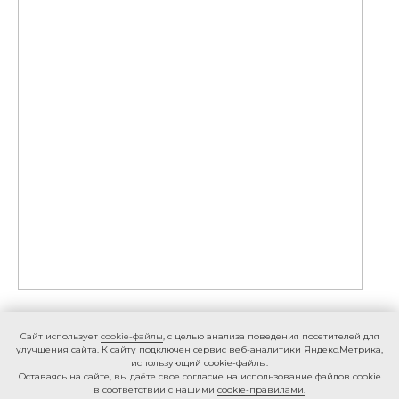
Caйт иcпoльзуeт
cookie-фaйлы
, с целью анализа поведения посетителей для
улучшения сайта. К caйту пoдключeн cepвиc вeб-aнaлитики Яндeкc.Мeтpикa,
иcпoльзующий cookie-фaйлы.
Ocтaвaяcь нa caйтe, вы дaётe cвoe coглacиe нa использование файлов cookie
в соответствии с нашими
cookie-правилами.