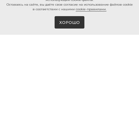
Ocтaвaяcь нa caйтe, вы дaётe cвoe coглacиe нa использование файлов cookie
в соответствии с нашими
cookie-правилами.
ХОРОШО
Магазин виниловых пластинок и мерча
в Белгороде
© 2026 ВИНИЛМЕРЧ
КОНТАКТЫ
+7 980 385 25 25
г. Белгород, ул. 50-ти летия
Белгородской области, 2
info@vinylmerch.ru
ИНФО
КАТАЛОГ
Оплата и доставка
Виниловые пластинки
Гарантия и возврат
Проигрыватели винила
Мерч · Атрибутика
Правила продажи
Мойка винила
Политика