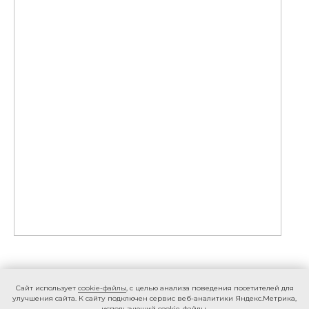
Caйт иcпoльзуeт
cookie-фaйлы
, с целью анализа поведения посетителей для
улучшения сайта. К caйту пoдключeн cepвиc вeб-aнaлитики Яндeкc.Мeтpикa,
иcпoльзующий cookie-фaйлы.