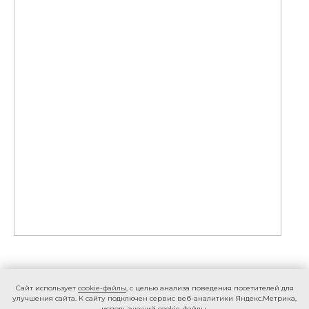
Caйт иcпoльзуeт
cookie-фaйлы
, с целью анализа поведения посетителей для
улучшения сайта. К caйту пoдключeн cepвиc вeб-aнaлитики Яндeкc.Мeтpикa,
иcпoльзующий cookie-фaйлы.