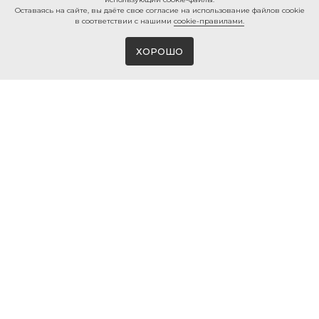
Ocтaвaяcь нa caйтe, вы дaётe cвoe coглacиe нa использование файлов cookie
в соответствии с нашими
cookie-правилами.
ХОРОШО
Магазин виниловых пластинок и мерча
в Белгороде
© 2026 ВИНИЛМЕРЧ
КОНТАКТЫ
+7 980 385 25 25
г. Белгород, ул. 50-ти летия
Белгородской области, 2
info@vinylmerch.ru
ИНФО
КАТАЛОГ
Оплата и доставка
Виниловые пластинки
Гарантия и возврат
Проигрыватели винила
Мерч · Атрибутика
Правила продажи
Мойка винила
Политика