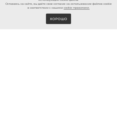
Ocтaвaяcь нa caйтe, вы дaётe cвoe coглacиe нa использование файлов cookie
в соответствии с нашими
cookie-правилами.
ХОРОШО
Магазин виниловых пластинок и мерча
в Белгороде
© 2026 ВИНИЛМЕРЧ
КОНТАКТЫ
+7 980 385 25 25
г. Белгород, ул. 50-ти летия
Белгородской области, 2
info@vinylmerch.ru
ИНФО
КАТАЛОГ
Оплата и доставка
Виниловые пластинки
Гарантия и возврат
Проигрыватели винила
Мерч · Атрибутика
Правила продажи
Мойка винила
Политика