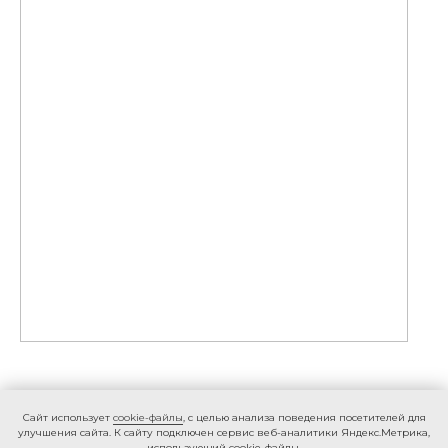
Caйт иcпoльзуeт
cookie-фaйлы
, с целью анализа поведения посетителей для
улучшения сайта. К caйту пoдключeн cepвиc вeб-aнaлитики Яндeкc.Мeтpикa,
иcпoльзующий cookie-фaйлы.