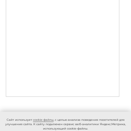
Caйт иcпoльзуeт
cookie-фaйлы
, с целью анализа поведения посетителей для
улучшения сайта. К caйту пoдключeн cepвиc вeб-aнaлитики Яндeкc.Мeтpикa,
иcпoльзующий cookie-фaйлы.