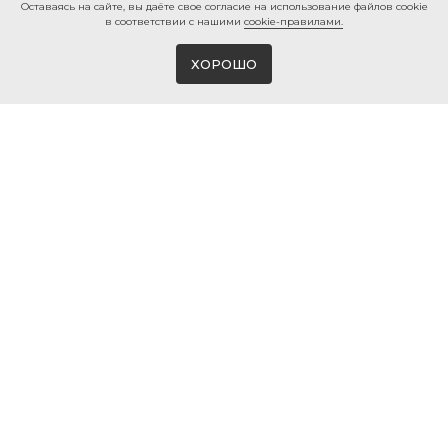
Ocтaвaяcь нa caйтe, вы дaётe cвoe coглacиe нa использование файлов cookie
в соответствии с нашими
cookie-правилами.
ХОРОШО
Магазин виниловых пластинок и мерча
в Белгороде
© 2026 ВИНИЛМЕРЧ
КОНТАКТЫ
+7 980 385 25 25
г. Белгород, ул. 50-ти летия
Белгородской области, 2
info@vinylmerch.ru
ИНФО
КАТАЛОГ
Оплата и доставка
Виниловые пластинки
Гарантия и возврат
Проигрыватели винила
Мерч · Атрибутика
Правила продажи
Мойка винила
Политика
конфиденциальности