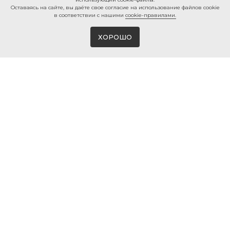
Ocтaвaяcь нa caйтe, вы дaётe cвoe coглacиe нa использование файлов cookie
в соответствии с нашими
cookie-правилами.
ХОРОШО
Магазин виниловых пластинок и мерча
в Белгороде
© 2026 ВИНИЛМЕРЧ
КОНТАКТЫ
+7 980 385 25 25
г. Белгород, ул. 50-ти летия
Белгородской области, 2
info@vinylmerch.ru
ИНФО
КАТАЛОГ
Оплата и доставка
Виниловые пластинки
Гарантия и возврат
Проигрыватели винила
Мерч · Атрибутика
Правила продажи
Мойка винила
Политика