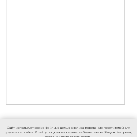
Caйт иcпoльзуeт
cookie-фaйлы
, с целью анализа поведения посетителей для
улучшения сайта. К caйту пoдключeн cepвиc вeб-aнaлитики Яндeкc.Мeтpикa,
иcпoльзующий cookie-фaйлы.