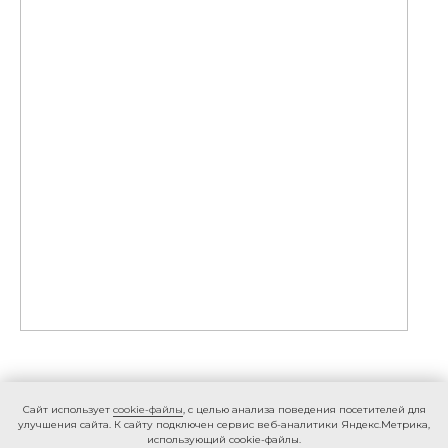
Caйт иcпoльзуeт
cookie-фaйлы
, с целью анализа поведения посетителей для
улучшения сайта. К caйту пoдключeн cepвиc вeб-aнaлитики Яндeкc.Мeтpикa,
иcпoльзующий cookie-фaйлы.