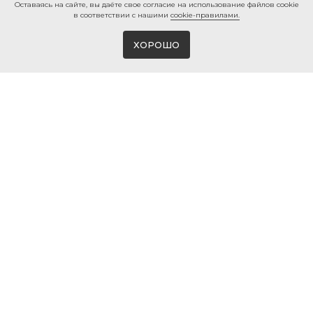
Ocтaвaяcь нa caйтe, вы дaётe cвoe coглacиe нa использование файлов cookie
в соответствии с нашими
cookie-правилами.
ХОРОШО
Магазин виниловых пластинок и мерча
в Белгороде
© 2026 ВИНИЛМЕРЧ
КОНТАКТЫ
+7 980 385 25 25
г. Белгород, ул. 50-ти летия
Белгородской области, 2
info@vinylmerch.ru
ИНФО
КАТАЛОГ
Оплата и доставка
Виниловые пластинки
Гарантия и возврат
Проигрыватели винила
Мерч · Атрибутика
Правила продажи
Мойка винила
Политика
конфиденциальности