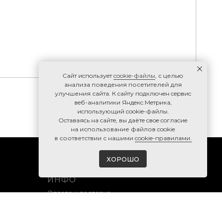
Caйт иcпoльзуeт
cookie-фaйлы
, с целью
анализа поведения посетителей для
улучшения сайта. К caйту пoдключeн cepвиc
вeб-aнaлитики Яндeкc.Мeтpикa,
иcпoльзующий cookie-фaйлы.
Ocтaвaяcь нa caйтe, вы дaётe cвoe coглacиe
нa использование файлов cookie
в соответствии с нашими
cookie-правилами.
ХОРОШО
ИНФО
Оплата и доставка
Гарантия и возврат
Правила продажи