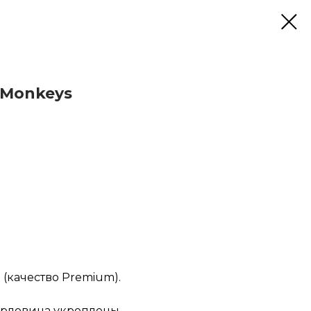
 Monkeys
(качество Premium).
рловина укреплены.