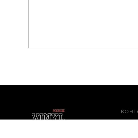
КОНТ
г. Белго
Белгоро
Магазин виниловых пластинок
и мерча в Белгороде
info@vin