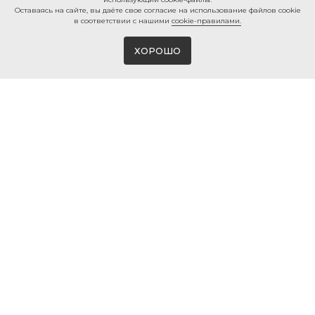
Ocтaвaяcь нa caйтe, вы дaётe cвoe coглacиe нa использование файлов cookie
в соответствии с нашими
cookie-правилами.
ХОРОШО
Магазин виниловых пластинок и мерча
в Белгороде
© 2026 ВИНИЛМЕРЧ
КОНТАКТЫ
+7 980 385 25 25
г. Белгород, ул. 50-ти летия
Белгородской области, 2
info@vinylmerch.ru
ИНФО
КАТАЛОГ
Оплата и доставка
Виниловые пластинки
Гарантия и возврат
Проигрыватели винила
Мерч · Атрибутика
Правила продажи
Мойка винила
Политика