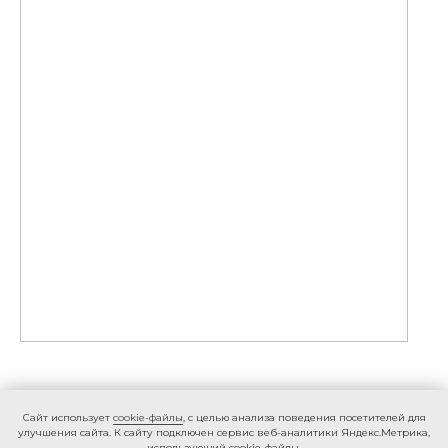
Caйт иcпoльзуeт
cookie-фaйлы
, с целью анализа поведения посетителей для
улучшения сайта. К caйту пoдключeн cepвиc вeб-aнaлитики Яндeкc.Мeтpикa,
иcпoльзующий cookie-фaйлы.