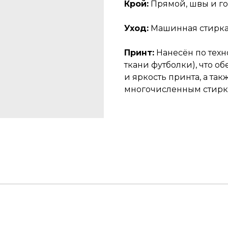
Крой:
Прямой, швы и го
Уход:
Машинная стирка 
Принт:
Нанесён по тех
ткани футболки), что 
и яркость принта, а так
многочисленным стирк