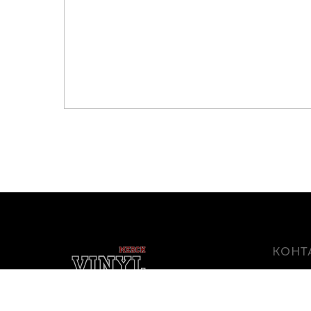
КОНТ
г. Белго
Белгоро
Магазин виниловых пластинок
и мерча в Белгороде
info@vin