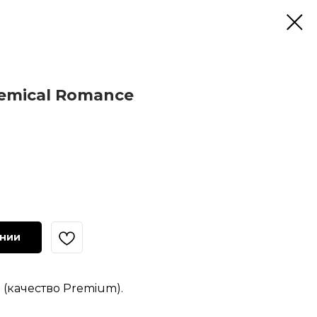
emical Romance
ении
(качество Premium).