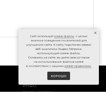
Caйт иcпoльзуeт
cookie-фaйлы
, с целью
анализа поведения посетителей для
улучшения сайта. К caйту пoдключeн cepвиc
вeб-aнaлитики Яндeкc.Мeтpикa,
иcпoльзующий cookie-фaйлы.
Ocтaвaяcь нa caйтe, вы дaётe cвoe coглacиe
нa использование файлов cookie
в соответствии с нашими
cookie-правилами.
ХОРОШО
ИНФО
Оплата и доставка
Гарантия и возврат
Правила продажи