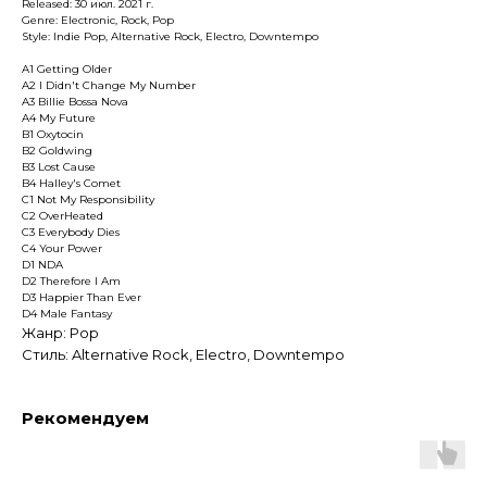
Released: 30 июл. 2021 г.
Genre: Electronic, Rock, Pop
Style: Indie Pop, Alternative Rock, Electro, Downtempo
A1 Getting Older
A2 I Didn't Change My Number
A3 Billie Bossa Nova
A4 My Future
B1 Oxytocin
B2 Goldwing
B3 Lost Cause
B4 Halley's Comet
C1 Not My Responsibility
C2 OverHeated
C3 Everybody Dies
C4 Your Power
D1 NDA
D2 Therefore I Am
D3 Happier Than Ever
D4 Male Fantasy
Жанр: Pop
Стиль: Alternative Rock, Electro, Downtempo
Рекомендуем