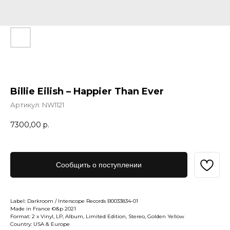
Billie Eilish – Happier Than Ever
Артикул:
NW1121
7300,00
р.
Сообщить о поступлении
Label: Darkroom / Interscope Records B0033834-01
Made in France ©&p 2021
Format: 2 x Vinyl, LP, Album, Limited Edition, Stereo, Golden Yellow
Country: USA & Europe