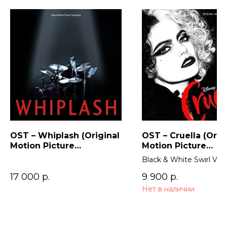
OST – Whiplash (Original
OST – Cruella (Orig
Motion Picture
Motion Picture
Soundtrack)
Soundtrack) 2LP
Black & White Swirl Viny
17 000
р.
9 900
р.
Нет в наличии