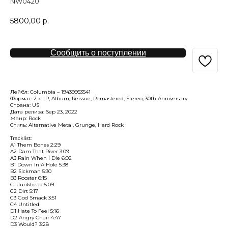
NW0420
5800,00
р.
Сообщить о поступлении
Лейбл: Columbia – 19439953541
Формат: 2 x LP, Album, Reissue, Remastered, Stereo, 30th Anniversary
Страна: US
Дата релиза: Sep 23, 2022
Жанр: Rock
Стиль: Alternative Metal, Grunge, Hard Rock
Tracklist:
A1 Them Bones 2:29
A2 Dam That River 3:09
A3 Rain When I Die 6:02
B1 Down In A Hole 5:38
B2 Sickman 5:30
B3 Rooster 6:15
C1 Junkhead 5:09
C2 Dirt 5:17
C3 God Smack 3:51
C4 Untitled
D1 Hate To Feel 5:16
D2 Angry Chair 4:47
D3 Would? 3:28