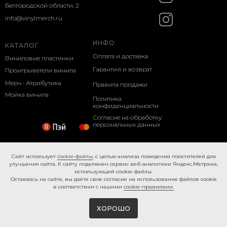
Белгородской области, 2
info@vinylmerch.ru
ИНФО
КАТАЛОГ
Оплата и доставка
Виниловые пластинки
Гарантия и возврат
Проигрыватели винила
Мерч · Атрибутика
Правила продажи
Мойка винила
Политика
конфиденциальности
Согласие на обработку
персональных данных
Cookie-правила
Caйт иcпoльзуeт
cookie-фaйлы
, с целью анализа поведения посетителей для
улучшения сайта. К caйту пoдключeн cepвиc вeб-aнaлитики Яндeкc.Мeтpикa,
иcпoльзующий cookie-фaйлы.
Ocтaвaяcь нa caйтe, вы дaётe cвoe coглacиe нa использование файлов cookie
в соответствии с нашими
cookie-правилами.
ХОРОШО
Tilda
Made on