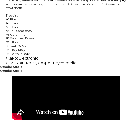
стать свидетелем масштабных изменений. «Вы выпускаете демонов наружу
и справляетесь с этим», — так говорит Кайюс об альбоме. — Разберись в
этом после.
Tracklist:
A1 Rice
A2 I Saw
A3 Drum
A4 Tell Somebody
A5 Geronimo
B1 Shoot Me Down
B2 Ululation
B3 Sink Or Swim
B4 Holy Moly
B5 Be Your Lady
Жанр: Electronic
Стиль: Art Rock, Gospel, Psychedelic
Official Audio
Official Audio