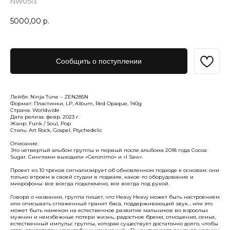
NW0513
5000,00
р.
Сообщить о поступлении
Лейбл: Ninja Tune – ZEN285N
Формат: Пластинки, LP, Album, Red Opaque, 140g
Страна: Worldwide
Дата релиза: февр. 2023 г.
Жанр: Funk / Soul, Pop
Стиль: Art Rock, Gospel, Psychedelic
Описание:
Это четвертый альбом группы и первый после альбома 2018 года Cocoa
Sugar. Синглами выходили «Geronimo» и «I Saw».
Проект из 10 треков сигнализирует об обновленном подходе к основам: они
только втроем в своей студии в подвале, какое-то оборудование и
микрофоны: все всегда подключено, все всегда под рукой.
Говоря о названии, группа пишет, что Heavy Heavy может быть настроением
или описывать сглаженный гранит баса, поддерживающий звук… или это
может быть намеком на естественное развитие мальчиков во взрослых
мужчин и неизбежные потери жизнь, радостное бремя, отношения, семья,
естественный импульс группы, которая существует достаточно долго, чтобы