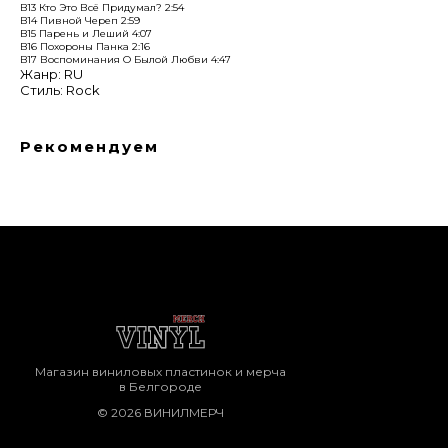
B13 Кто Это Всё Придумал? 2:54
B14 Пивной Череп 2:59
B15 Парень и Леший 4:07
B16 Похороны Панка 2:16
B17 Воспоминания О Былой Любви 4:47
Жанр: RU
Стиль: Rock
Рекомендуем
Магазин виниловых пластинок и мерча
в Белгороде
© 2026 ВИНИЛМЕРЧ