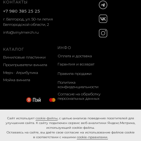
КОНТАКТЫ
+7 980 385 25 25
г. Белгород, ул. 50-ти летия
Белгородской области, 2
info@vinylmerch.ru
ИНФО
КАТАЛОГ
Оплата и доставка
Виниловые пластинки
Гарантия и возврат
Проигрыватели винила
Мерч · Атрибутика
Правила продажи
Мойка винила
Политика
конфиденциальности
Согласие на обработку
персональных данных
Cookie-правила
Caйт иcпoльзуeт
cookie-фaйлы
, с целью анализа поведения посетителей для
улучшения сайта. К caйту пoдключeн cepвиc вeб-aнaлитики Яндeкc.Мeтpикa,
иcпoльзующий cookie-фaйлы.
Ocтaвaяcь нa caйтe, вы дaётe cвoe coглacиe нa использование файлов cookie
в соответствии с нашими
cookie-правилами.