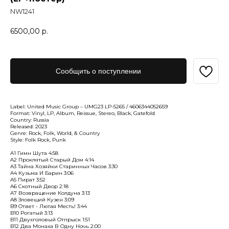
NW1241
6500,00
р.
Сообщить о поступлении
Label: United Music Group – UMG23 LP-5265 / 4606344052659
Format: Vinyl, LP, Album, Reissue, Stereo, Black, Gatefold
Country: Russia
Released: 2023
Genre: Rock, Folk, World, & Country
Style: Folk Rock, Punk
A1 Гимн Шута 4:58
A2 Проклятый Старый Дом 4:14
A3 Тайна Хозяйки Старинных Часов 3:30
A4 Кузьма И Барин 3:06
A5 Пират 3:52
A6 Скотный Двор 2:18
A7 Возвращение Колдуна 3:13
A8 Зловещий Кузен 3:09
B9 Ответ - Лютая Месть! 3:44
B10 Рогатый 3:13
B11 Двухголовый Отпрыск 1:51
B12 Два Монаха В Одну Ночь 2:00