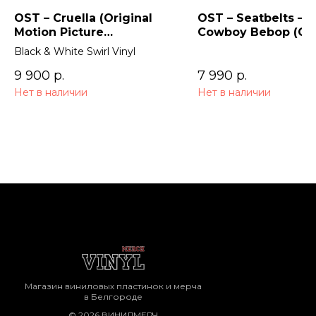
OST – Cruella (Original
OST – Seatbelts –
Motion Picture
Cowboy Bebop (Ori
Soundtrack) 2LP
Series Soundtrack)
Black & White Swirl Vinyl
9 900
р.
7 990
р.
Нет в наличии
Нет в наличии
Магазин виниловых пластинок и мерча
в Белгороде
© 2026 ВИНИЛМЕРЧ