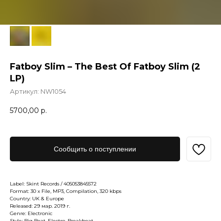
Fatboy Slim – The Best Of Fatboy Slim (2
LP)
Артикул:
NW1054
5700,00
р.
Сообщить о поступлении
Label: Skint Records / 405053845572
Format: 30 x File, MP3, Compilation, 320 kbps
Country: UK & Europe
Released: 29 мар. 2019 г.
Genre: Electronic
Style: Big Beat, Electro, Breakbeat