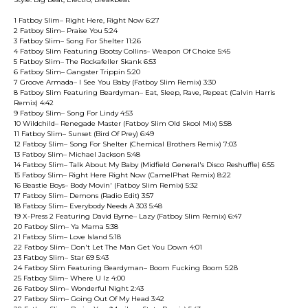
1 Fatboy Slim– Right Here, Right Now 6:27
2 Fatboy Slim– Praise You 5:24
3 Fatboy Slim– Song For Shelter 11:26
4 Fatboy Slim Featuring Bootsy Collins– Weapon Of Choice 5:45
5 Fatboy Slim– The Rockafeller Skank 6:53
6 Fatboy Slim– Gangster Trippin 5:20
7 Groove Armada– I See You Baby (Fatboy Slim Remix) 3:30
8 Fatboy Slim Featuring Beardyman– Eat, Sleep, Rave, Repeat (Calvin Harris
Remix) 4:42
9 Fatboy Slim– Song For Lindy 4:53
10 Wildchild– Renegade Master (Fatboy Slim Old Skool Mix) 5:58
11 Fatboy Slim– Sunset (Bird Of Prey) 6:49
12 Fatboy Slim– Song For Shelter (Chemical Brothers Remix) 7:03
13 Fatboy Slim– Michael Jackson 5:48
14 Fatboy Slim– Talk About My Baby (Midfield General's Disco Reshuffle) 6:55
15 Fatboy Slim– Right Here Right Now (CamelPhat Remix) 8:22
16 Beastie Boys– Body Movin' (Fatboy Slim Remix) 5:32
17 Fatboy Slim– Demons (Radio Edit) 3:57
18 Fatboy Slim– Everybody Needs A 303 5:48
19 X-Press 2 Featuring David Byrne– Lazy (Fatboy Slim Remix) 6:47
20 Fatboy Slim– Ya Mama 5:38
21 Fatboy Slim– Love Island 5:18
22 Fatboy Slim– Don't Let The Man Get You Down 4:01
23 Fatboy Slim– Star 69 5:43
24 Fatboy Slim Featuring Beardyman– Boom Fucking Boom 5:28
25 Fatboy Slim– Where U Iz 4:00
26 Fatboy Slim– Wonderful Night 2:43
27 Fatboy Slim– Going Out Of My Head 3:42