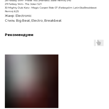
28 Fatboy Slim– Praise You (Maribou State Remix) 5:43
29 Fatboy Slim– The Joker 5:21
30 Mighty Dub Katz– Magic Carpet Ride 07 (Fatboyslim LatinSkaBreakbeat
Remix) 6:25
Жанр: Electronic
Стиль: Big Beat, Electro, Breakbeat
Рекомендуем