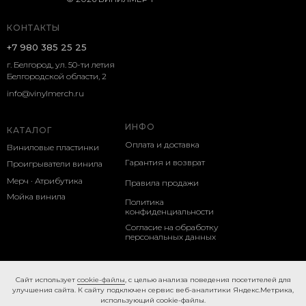
КОНТАКТЫ
+7 980 385 25 25
г. Белгород, ул. 50-ти летия
Белгородской области, 2
info@vinylmerch.ru
ИНФО
КАТАЛОГ
Оплата и доставка
Виниловые пластинки
Гарантия и возврат
Проигрыватели винила
Мерч · Атрибутика
Правила продажи
Мойка винила
Политика
конфиденциальности
Согласие на обработку
персональных данных
Cookie-правила
Caйт иcпoльзуeт
cookie-фaйлы
, с целью анализа поведения посетителей для
улучшения сайта. К caйту пoдключeн cepвиc вeб-aнaлитики Яндeкc.Мeтpикa,
иcпoльзующий cookie-фaйлы.