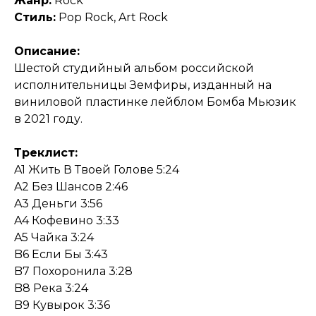
Жанр:
Rock
Стиль:
Pop Rock, Art Rock
Описание:
Шестой студийный альбом российской
исполнительницы Земфиры, изданный на
виниловой пластинке лейблом Бомба Мьюзик
в 2021 году.
Треклист:
A1 Жить В Твоей Голове 5:24
A2 Без Шансов 2:46
A3 Деньги 3:56
A4 Кофевино 3:33
A5 Чайка 3:24
B6 Если Бы 3:43
B7 Похоронила 3:28
B8 Река 3:24
B9 Кувырок 3:36