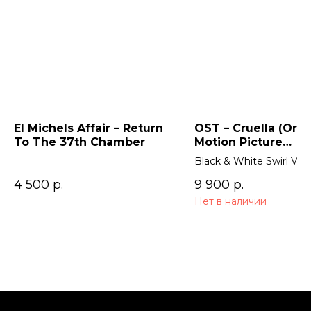
El Michels Affair – Return
OST – Cruella (Orig
To The 37th Chamber
Motion Picture
Soundtrack) 2LP
Black & White Swirl Viny
4 500
р.
9 900
р.
Нет в наличии