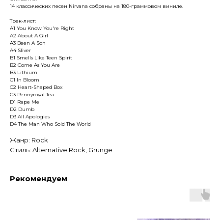
14 классических песен Nirvana собраны на 180-граммовом виниле.
Трек-лист:
A1 You Know You're Right
A2 About A Girl
A3 Been A Son
A4 Sliver
B1 Smells Like Teen Spirit
B2 Come As You Are
B3 Lithium
C1 In Bloom
C2 Heart-Shaped Box
C3 Pennyroyal Tea
D1 Rape Me
D2 Dumb
D3 All Apologies
D4 The Man Who Sold The World
Жанр: Rock
Стиль: Alternative Rock, Grunge
Рекомендуем