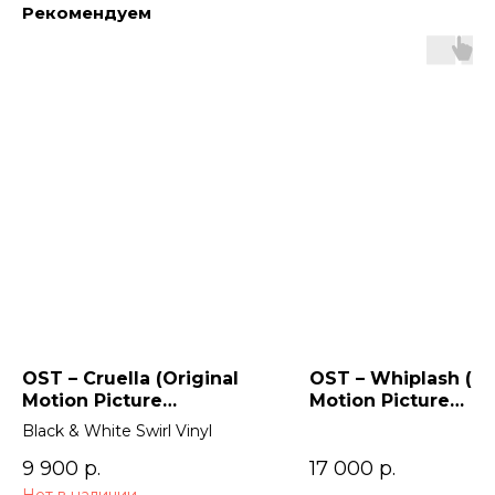
Рекомендуем
OST – Cruella (Original
OST – Whiplash (Or
Motion Picture
Motion Picture
Soundtrack) 2LP
Soundtrack)
Black & White Swirl Vinyl
9 900
р.
17 000
р.