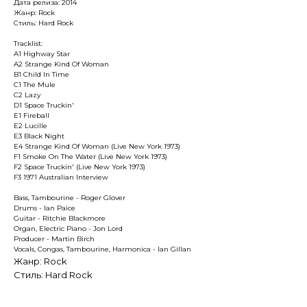
Дата релиза: 2014
Жанр: Rock
Стиль: Hard Rock
Tracklist:
A1 Highway Star
A2 Strange Kind Of Woman
B1 Child In Time
C1 The Mule
C2 Lazy
D1 Space Truckin'
E1 Fireball
E2 Lucille
E3 Black Night
E4 Strange Kind Of Woman (Live New York 1973)
F1 Smoke On The Water (Live New York 1973)
F2 Space Truckin' (Live New York 1973)
F3 1971 Australian Interview
Bass, Tambourine - Roger Glover
Drums - Ian Paice
Guitar - Ritchie Blackmore
Organ, Electric Piano - Jon Lord
Producer - Martin Birch
Vocals, Congas, Tambourine, Harmonica - Ian Gillan
Жанр: Rock
Стиль: Hard Rock