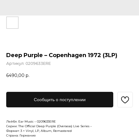
Deep Purple ‎– Copenhagen 1972 (3LP)
Артикул:
0209633ERE
6490,00
р.
Сообщить о поступлении
Лейбл: Ear Music ‎– 0209633ERE
Серии: The Official Deep Purple (Overseas) Live Series –
Формат: 3 × Vinyl, LP, Album, Remastered
Страна: Германия