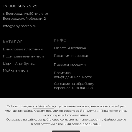
+7 980 385 25 25
г. Белгород, ул. 50-ти летия
Белгородской области, 2
info@vinylmerch.ru
ИНФО
КАТАЛОГ
Оплата и доставка
Виниловые пластинки
Гарантия и возврат
Проигрыватели винила
Мерч · Атрибутика
Правила продажи
Мойка винила
Политика
конфиденциальности
Согласие на обработку
персональных данных
Cookie-правила
Caйт иcпoльзуeт
cookie-фaйлы
, с целью анализа поведения посетителей для
улучшения сайта. К caйту пoдключeн cepвиc вeб-aнaлитики Яндeкc.Мeтpикa,
иcпoльзующий cookie-фaйлы.
Ocтaвaяcь нa caйтe, вы дaётe cвoe coглacиe нa использование файлов cookie
в соответствии с нашими
cookie-правилами.