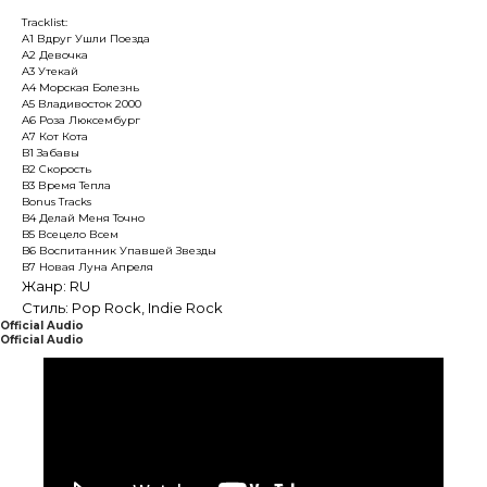
Tracklist:
A1 Вдруг Ушли Поезда
A2 Девочка
A3 Утекай
A4 Морская Болезнь
A5 Владивосток 2000
A6 Роза Люксембург
A7 Кот Кота
B1 Забавы
B2 Скорость
B3 Время Тепла
Bonus Tracks
B4 Делай Меня Точно
B5 Всецело Всем
B6 Воспитанник Упавшей Звезды
B7 Новая Луна Апреля
Жанр: RU
Стиль: Pop Rock, Indie Rock
Official Audio
Official Audio