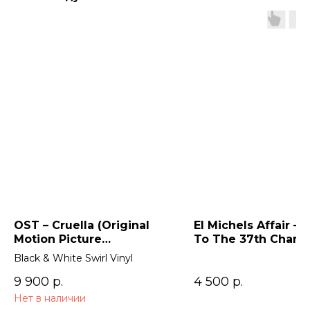
OST – Cruella (Original
El Michels Affair – 
Motion Picture
To The 37th Cham
Soundtrack) 2LP
Black & White Swirl Vinyl
9 900
р.
4 500
р.
Нет в наличии