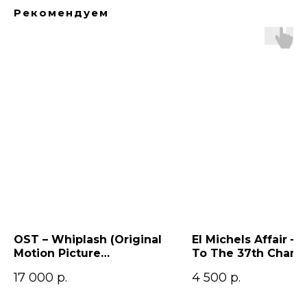
Рекомендуем
OST – Whiplash (Original
El Michels Affair – 
Motion Picture
To The 37th Cham
Soundtrack)
17 000
р.
4 500
р.