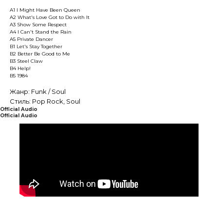
A1 I Might Have Been Queen
A2 What's Love Got to Do with It
A3 Show Some Respect
A4 I Can't Stand the Rain
A5 Private Dancer
B1 Let's Stay Together
B2 Better Be Good to Me
B3 Steel Claw
B4 Help!
B5 1984
Жанр: Funk / Soul
Стиль: Pop Rock, Soul
Official Audio
Official Audio