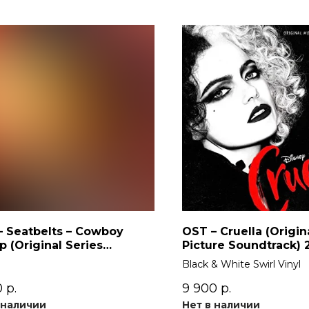
– Seatbelts – Cowboy
OST – Cruella (Origin
 (Original Series
Picture Soundtrack) 
dtrack) 2LP
Black & White Swirl Vinyl
0
р.
9 900
р.
 наличии
Нет в наличии