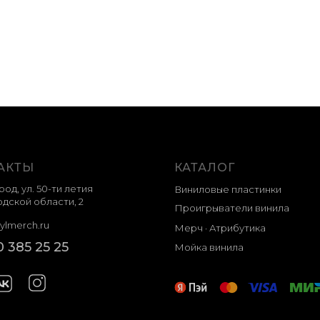
АКТЫ
КАТАЛОГ
род, ул. 50-ти летия
Виниловые пластинки
дской области, 2
Проигрыватели винила
ylmerch.ru
Мерч · Атрибутика
0 385 25 25
Мойка винила