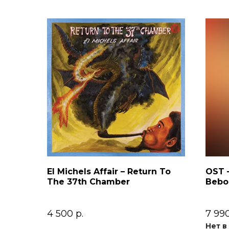
El Michels Affair – Return To
OST 
The 37th Chamber
Bebop
Soun
4 500
р.
7 99
Нет в