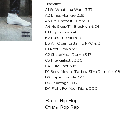
Tracklist:
A1 So What'cha Want 3:37
A2 Brass Monkey 2:38
A3 Ch-Check It Out 3:10
A4 No Sleep Till Brooklyn 4:06
B1 Hey Ladies 3:48
B2 Pass The Mic 4:17
B3 An Open Letter To NYC 4:13
C1 Root Down 3:31
C2 Shake Your Rump 3:17
C3 Intergalactic 3:30
C4 Sure Shot 3:18
D1 Body Movin' (Fatboy Slim Remix) 4:08
D2 Triple Trouble 2:43
D3 Sabotage 2:58
D4 Fight For Your Right 3:30
Жанр: Hip Hop
Стиль: Pop Rap