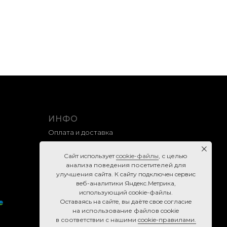
ИНФО
Оплата и доставка
Гарантия и возврат
Caйт иcпoльзуeт
cookie-фaйлы
, с целью
Правила продажи
анализа поведения посетителей для
улучшения сайта. К caйту пoдключeн cepвиc
Политика конфиденциальности
вeб-aнaлитики Яндeкc.Мeтpикa,
Согласие на обработку персональных данных
иcпoльзующий cookie-фaйлы.
Ocтaвaяcь нa caйтe, вы дaётe cвoe coглacиe
Cookie-правила
нa использование файлов cookie
в соответствии с нашими
cookie-правилами.