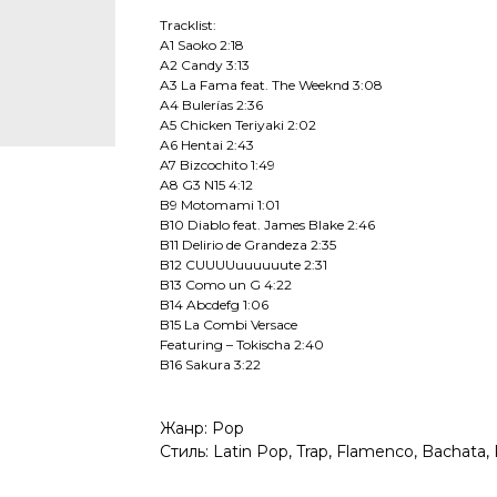
Tracklist:
A1 Saoko 2:18
A2 Candy 3:13
A3 La Fama feat. The Weeknd 3:08
A4 Bulerías 2:36
A5 Chicken Teriyaki 2:02
A6 Hentai 2:43
A7 Bizcochito 1:49
A8 G3 N15 4:12
B9 Motomami 1:01
B10 Diablo feat. James Blake 2:46
B11 Delirio de Grandeza 2:35
B12 CUUUUuuuuuute 2:31
B13 Como un G 4:22
B14 Abcdefg 1:06
B15 La Combi Versace
Featuring – Tokischa 2:40
B16 Sakura 3:22
Жанр: Pop
Стиль: Latin Pop, Trap, Flamenco, Bachata