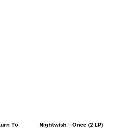
turn To
Nightwish – Once (2 LP)