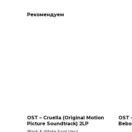
Рекомендуем
OST – Cruella (Original Motion
OST 
Picture Soundtrack) 2LP
Bebop
Soun
Black & White Swirl Vinyl