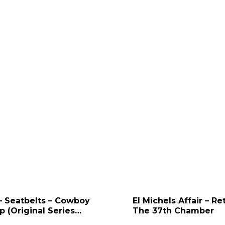
– Seatbelts – Cowboy
El Michels Affair – Re
 (Original Series
The 37th Chamber
dtrack) 2LP