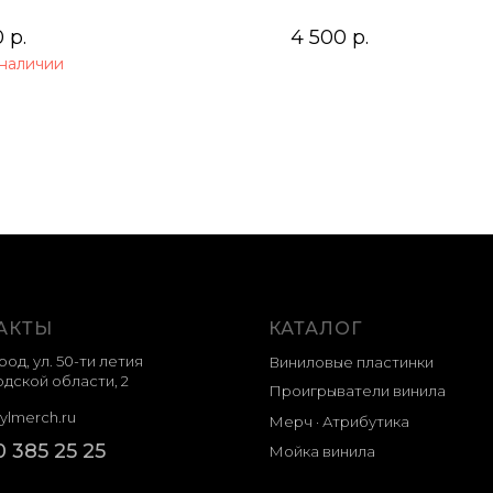
0
р.
4 500
р.
 наличии
АКТЫ
КАТАЛОГ
род, ул. 50-ти летия
Виниловые пластинки
дской области, 2
Проигрыватели винила
ylmerch.ru
Мерч · Атрибутика
0 385 25 25
Мойка винила