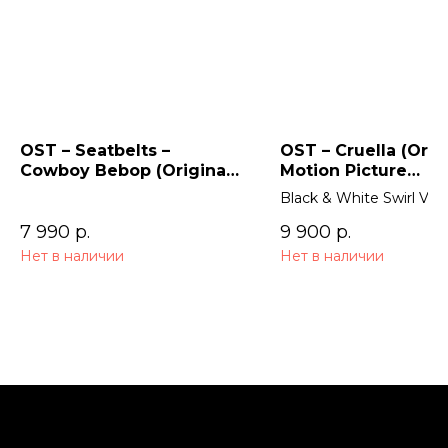
OST – Seatbelts –
OST – Cruella (Orig
Cowboy Bebop (Original
Motion Picture
Series Soundtrack) 2LP
Soundtrack) 2LP
Black & White Swirl Viny
7 990
р.
9 900
р.
Нет в наличии
Нет в наличии