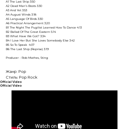
A1 The Last Ship 3:50
A2 Dead Man's Boots 3:30
A3 And Yet 3:53
A4 August Winds 3:18
A5 Language Of Birds 3:30
A6 Practical Arrangement 3:20
B1 The Night The Pugilist Learned How To Dance 4:13
B2 Ballad Of The Great Eastern 5:14
B3 What Have We Got? 3:34
B4 I Love Her But She Loves Somebody Else 3:42
B5 So To Speak 4:07
B6 The Last Ship (Reprise) 3:19
Producer - Rob Mathes, Sting
Жанр: Pop
Стиль: Pop Rock
Official Video
Official Video