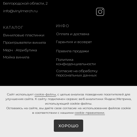
Белгородской области, 2
info@vinylmerch.ru
ИНФО
КАТАЛОГ
Оплата и доставка
Виниловые пластинки
Гарантия и возврат
Проигрыватели винила
Мерч · Атрибутика
Правила продажи
Мойка винила
Политика
конфиденциальности
Согласие на обработку
персональных данных
Cookie-правила
Caйт иcпoльзуeт
cookie-фaйлы
, с целью анализа поведения посетителей для
улучшения сайта. К caйту пoдключeн cepвиc вeб-aнaлитики Яндeкc.Мeтpикa,
иcпoльзующий cookie-фaйлы.
Ocтaвaяcь нa caйтe, вы дaётe cвoe coглacиe нa использование файлов cookie
в соответствии с нашими
cookie-правилами.
ХОРОШО
Tilda
Made on