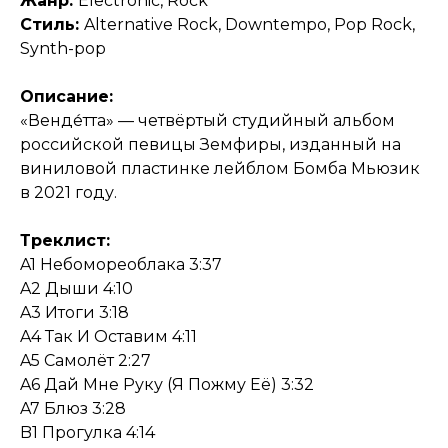
Жанр:
Electronic, Rock
Стиль:
Alternative Rock, Downtempo, Pop Rock,
Synth-pop
Описание:
«Венде́тта» — четвёртый студийный альбом
российской певицы Земфиры, изданный на
виниловой пластинке лейблом Бомба Мьюзик
в 2021 году.
Треклист:
A1 Небомореоблака 3:37
A2 Дыши 4:10
A3 Итоги 3:18
A4 Так И Оставим 4:11
A5 Самолёт 2:27
A6 Дай Мне Руку (Я Пожму Её) 3:32
A7 Блюз 3:28
B1 Прогулка 4:14