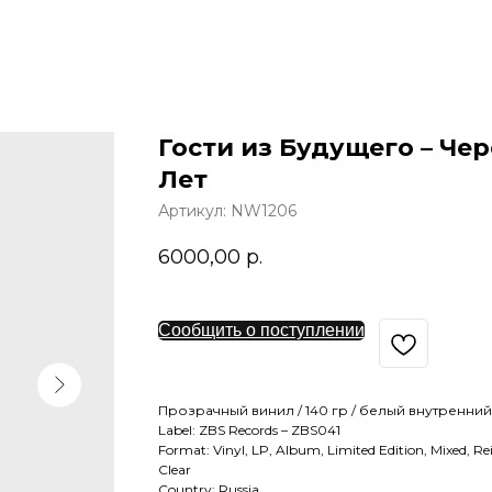
Гости из Будущего – Че
Лет
Артикул:
NW1206
6000,00
р.
Сообщить о поступлении
Прозрачный винил / 140 гр / белый внутренни
Label: ZBS Records – ZBS041
Format: Vinyl, LP, Album, Limited Edition, Mixed, Re
Clear
Country: Russia