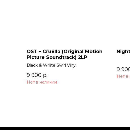
OST – Cruella (Original Motion
Night
Picture Soundtrack) 2LP
Black & White Swirl Vinyl
9 90
9 900
р.
Нет в
Нет в наличии