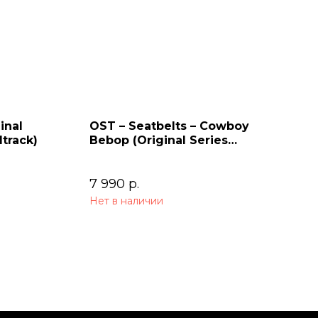
inal
OST – Seatbelts – Cowboy
track)
Bebop (Original Series
Soundtrack) 2LP
7 990
р.
Нет в наличии