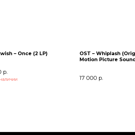
wish – Once (2 LP)
OST – Whiplash (Orig
Motion Picture Sound
0
р.
17 000
р.
 наличии