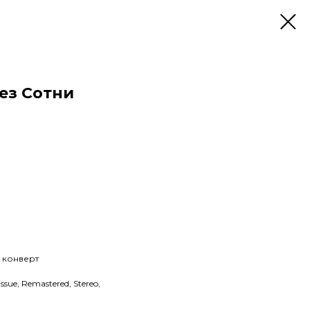
рез Сотни
й конверт
issue, Remastered, Stereo,