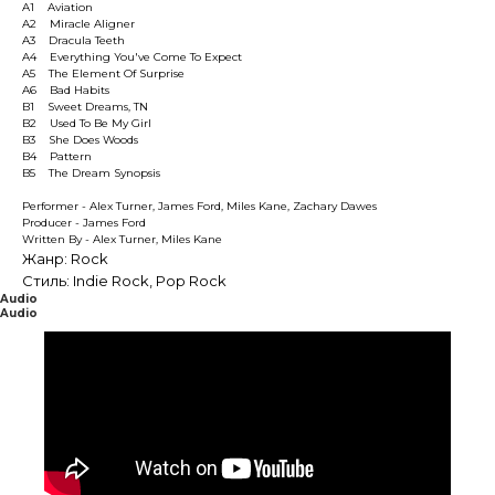
A1 Aviation
A2 Miracle Aligner
A3 Dracula Teeth
A4 Everything You've Come To Expect
A5 The Element Of Surprise
A6 Bad Habits
B1 Sweet Dreams, TN
B2 Used To Be My Girl
B3 She Does Woods
B4 Pattern
B5 The Dream Synopsis
Performer - Alex Turner, James Ford, Miles Kane, Zachary Dawes
Producer - James Ford
Written By - Alex Turner, Miles Kane
Жанр: Rock
Стиль: Indie Rock, Pop Rock
Audio
Audio