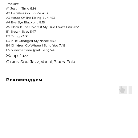
Tracklist:
A1 Just In Time 6:34
A2 He Was Good To Me 4:53
A3 House Of The Rising Sun 4:37
A4 Bye Bye Blackbird 8:15
A5 Black Is The Color Of My True Love’s Hair 3:32
B1 Brown Baby 5:47
B2 Zungo 3:00
B3 If He Changed My Name 3:59
B4 Children Go Where I Send You 7:45
B5 Summertime (part 1 & 2) 5:4
Жанр: Jazz
Стиль: Soul Jazz, Vocal, Blues, Folk
Рекомендуем