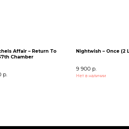
chels Affair – Return To
Nightwish – Once (2 
37th Chamber
9 900
р.
0
р.
Нет в наличии