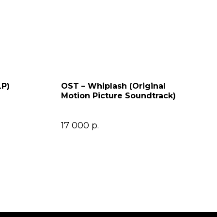
LP)
OST – Whiplash (Original
Motion Picture Soundtrack)
17 000
р.