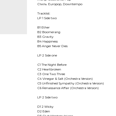
Стиль: Europop, Downtempo
Tracklist:
LP 1 Side two
B1 Ether
B2 Boomerang
B3 Gravity
B4 Happiness
B5 Anger Never Dies
LP 2 Side one
C1 The Night Before
C2 Heartbroken
C3 One Two Three
C4 Vinegar & Salt (Orchestra Version)
C5 Unfinished Sympathy (Orchestra Version)
C6 Renaissance Affair (Orchestra Version)
LP 2 Side two
D1 2 Wicky
D2 Eden
D3 Club Montepulciano