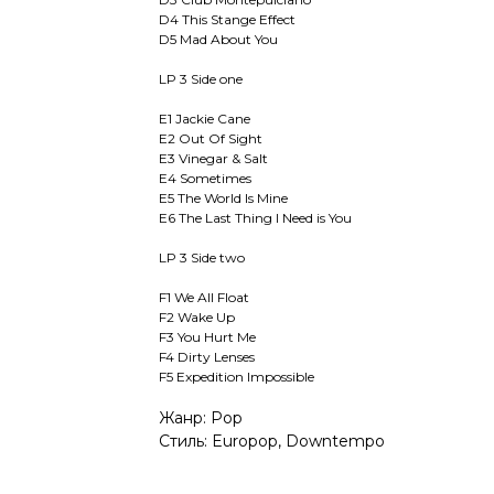
D4 This Stange Effect
D5 Mad About You
LP 3 Side one
E1 Jackie Cane
E2 Out Of Sight
E3 Vinegar & Salt
E4 Sometimes
E5 The World Is Mine
E6 The Last Thing I Need is You
LP 3 Side two
F1 We All Float
F2 Wake Up
F3 You Hurt Me
F4 Dirty Lenses
F5 Expedition Impossible
Жанр: Pop
Стиль: Europop, Downtempo