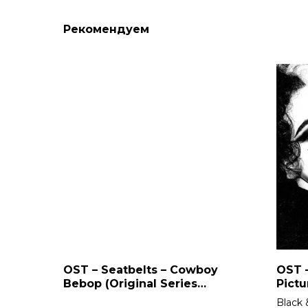
Рекомендуем
OST – Seatbelts – Cowboy
OST –
Bebop (Original Series
Pictu
Soundtrack) 2LP
Black 