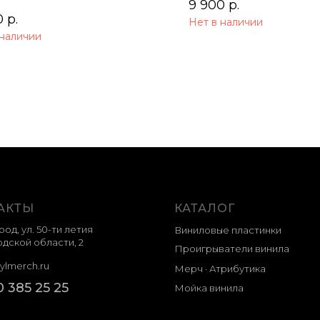
9 900
р.
0
р.
Нет в наличии
 наличии
АКТЫ
КАТАЛОГ
род, ул. 50-ти летия
Виниловые пластинки
дской области, 2
Проигрыватели винила
ylmerch.ru
Мерч · Атрибутика
0 385 25 25
Мойка винила