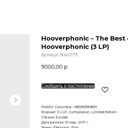
Hooverphonic – The Best 
Hooverphonic (3 LP)
Артикул:
NW0179
9000,00
р.
Сообщить о поступлении
Лейбл: Columbia – 88985386851
Формат: 3 x LP, Compilation, Limited Edition
Страна: Europe
Дата релиза: 31 мар. 2017 г.
Жанр: Electronic, Pop