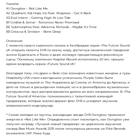
Tracklist:
A1 Ownglow – Not Like Me
A2 Quadrant, Kid Hops, Iris Feat. Shaprece – Get It Back
A3 Evol Intent – Getting High At Low Tide
B1 Gridlok & Jamal – Tomorrow Never Promised
B2 Submorphics Feat. Adrienne Richards – Maybe It's Time
B3 Greazus & Sinistarr – Bone Deep
Описание:
С момента своего скромного начала в Кембридже серия «The Future Sound
of» открыла таланты D+B по всему миру, достигнув оживленной городской
жизни Будапешта и Токио и даже исследуя процветающую российскую
сцену. Поскольку компании Hospital Record исполнилось 20 лет, пришло
время возродить серию «Future Sound of»!
Благодаря тому, что драм-н-бейс стал всемирно известным жанром, а туры
Hospitality USA стали ежегодными успешными, Purple Gates были
наводнены музыкой от Лос-Анджелеса до Сиэтла, от Атланты до Аризоны, и
дело не только в расширении локаций, но и в разнообразии музыкальных
инструментов. звук распространяется далеко во всех направлениях. В «The
Future Sound of America» познакомьтесь с талантливой командой
продюсеров, которые высоко держат флаг D+B и ускоряют звучание
американского андеграунда.
* Самая молодая из группы, восходящая звезда D+B Ownglow привносит
энергию в «Not Like Me». Определенно стоит посмотреть, как Ownglow уже
получил награду «Лучший новый продюсер» на церемонии вручения
наград Bass Music Awards 2015 после популярных релизов на Pilot Records
основателя UKF Люка Худа.