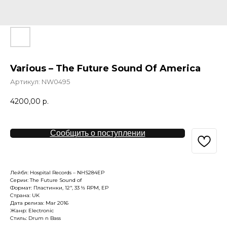
Various – The Future Sound Of America
Артикул:
NW0495
4200,00
р.
Сообщить о поступлении
Лейбл: Hospital Records – NHS284EP
Серии: The Future Sound of
Формат: Пластинки, 12", 33 ⅓ RPM, EP
Страна: UK
Дата релиза: Mar 2016
Жанр: Electronic
Стиль: Drum n Bass