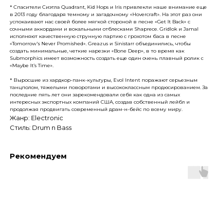
* Спасители Сиэтла Quadrant, Kid Hops и Iris привлекли наше внимание еще
в 2013 году благодаря темному и загадочному «Hovercraft». На этот раз они
успокаивают нас своей более мягкой стороной в песне «Get It Back» с
сочными аккордами и вокальными отблесками Shaprece. Gridlok и Jamal
исполняют качественную струнную партию с грохотом баса в песне
«Tomorrow's Never Promished». Greazus и Sinistarr объединились, чтобы
создать минимальные, четкие нарезки «Bone Deep», в то время как
Submorphics имеет возможность создать еще один очень плавный ролик с
«Maybe It’s Time».
* Выросшие из хардкор-панк-культуры, Evol Intent поражают серьезным
танцполом, тяжелыми поворотами и высококлассным продюсированием. За
последние пять лет они зарекомендовали себя как одна из самых
интересных экспортных компаний США, создав собственный лейбл и
продолжая продвигать современный драм-н-бейс по всему миру.
Жанр: Electronic
Стиль: Drum n Bass
Рекомендуем