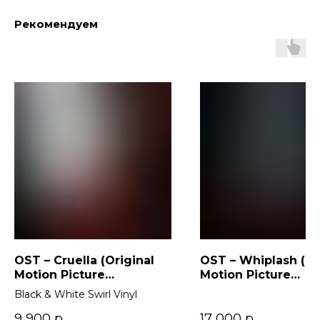
Рекомендуем
OST – Cruella (Original
OST – Whiplash (Or
Motion Picture
Motion Picture
Soundtrack) 2LP
Soundtrack)
Black & White Swirl Vinyl
9 900
р.
17 000
р.