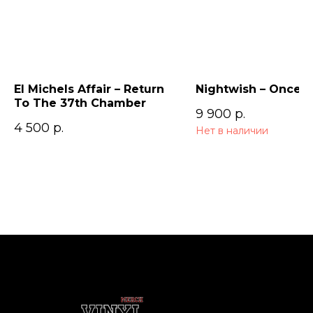
El Michels Affair – Return
Nightwish – Once (
To The 37th Chamber
9 900
р.
4 500
р.
Нет в наличии