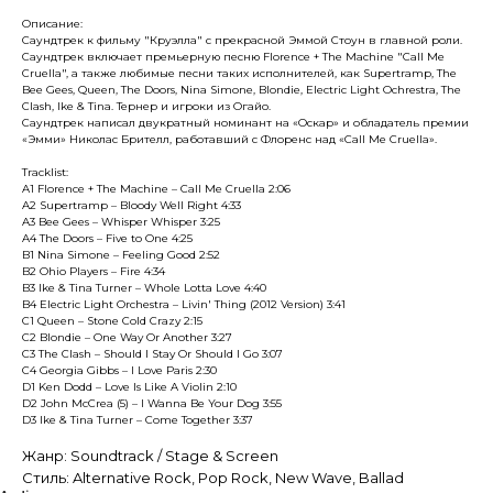
Описание:
Саундтрек к фильму "Круэлла" с прекрасной Эммой Стоун в главной роли.
Саундтрек включает премьерную песню Florence + The Machine "Call Me
Cruella", а также любимые песни таких исполнителей, как Supertramp, The
Bee Gees, Queen, The Doors, Nina Simone, Blondie, Electric Light Ochrestra, The
Clash, Ike & Tina. Тернер и игроки из Огайо.
Саундтрек написал двукратный номинант на «Оскар» и обладатель премии
«Эмми» Николас Брителл, работавший с Флоренс над «Call Me Cruella».
Tracklist:
A1 Florence + The Machine – Call Me Cruella 2:06
A2 Supertramp – Bloody Well Right 4:33
A3 Bee Gees – Whisper Whisper 3:25
A4 The Doors – Five to One 4:25
B1 Nina Simone – Feeling Good 2:52
B2 Ohio Players – Fire 4:34
B3 Ike & Tina Turner – Whole Lotta Love 4:40
B4 Electric Light Orchestra – Livin' Thing (2012 Version) 3:41
C1 Queen – Stone Cold Crazy 2:15
C2 Blondie – One Way Or Another 3:27
C3 The Clash – Should I Stay Or Should I Go 3:07
C4 Georgia Gibbs – I Love Paris 2:30
D1 Ken Dodd – Love Is Like A Violin 2:10
D2 John McCrea (5) – I Wanna Be Your Dog 3:55
D3 Ike & Tina Turner – Come Together 3:37
Жанр: Soundtrack / Stage & Screen
Стиль: Alternative Rock, Pop Rock, New Wave, Ballad