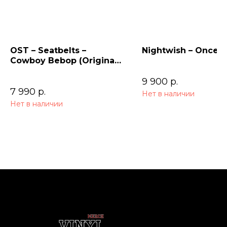
OST – Seatbelts –
Nightwish – Once (
Cowboy Bebop (Original
Series Soundtrack) 2LP
9 900
р.
7 990
р.
Нет в наличии
Нет в наличии