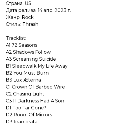
Страна: US
Дата релиза: 14 апр. 2023 г.
Жанр: Rock
Стиль: Thrash
Tracklist:
A1 72 Seasons
A2 Shadows Follow
A3 Screaming Suicide
B1 Sleepwalk My Life Away
B2 You Must Burn!
B3 Lux Æterna
C1 Crown Of Barbed Wire
C2 Chasing Light
C3 If Darkness Had A Son
D1 Too Far Gone?
D2 Room Of Mirrors
D3 Inamorata