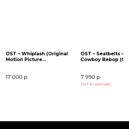
OST – Whiplash (Original
OST – Seatbelts –
Motion Picture
Cowboy Bebop (Ori
Soundtrack)
Series Soundtrack)
17 000
р.
7 990
р.
Нет в наличии