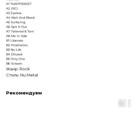
A1 742617000027
A2 (SIC)
A3 Eyeless
A4 Wait And Bleed
A5 Surfacing
A6 Spit It Out
A7 Tattered & Torn
A8 Me In Side
B1 Liberate
B2 Prosthetics
B3 No Life
B4 Diluted
B5 Only One
B6 Scissors
Жанр: Rock
Стиль: Nu Metal
Рекомендуем