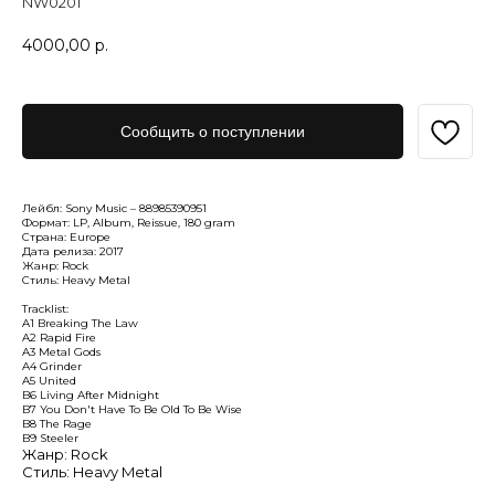
NW0201
4000,00
р.
Сообщить о поступлении
Лейбл: Sony Music – 88985390951
Формат: LP, Album, Reissue, 180 gram
Страна: Europe
Дата релиза: 2017
Жанр: Rock
Стиль: Heavy Metal
Tracklist:
A1 Breaking The Law
A2 Rapid Fire
A3 Metal Gods
A4 Grinder
A5 United
B6 Living After Midnight
B7 You Don't Have To Be Old To Be Wise
B8 The Rage
B9 Steeler
Жанр: Rock
Стиль: Heavy Metal