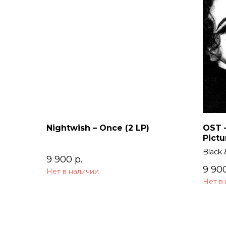
Nightwish – Once (2 LP)
OST –
Pictu
Black 
9 900
р.
9 90
Нет в наличии
Нет в