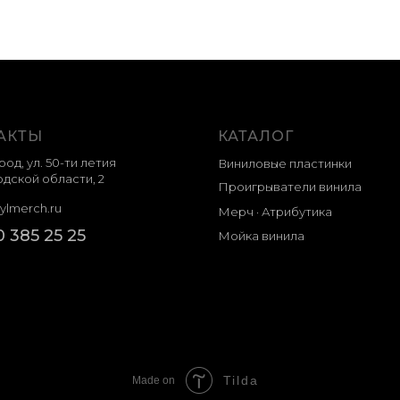
АКТЫ
КАТАЛОГ
род, ул. 50-ти летия
Виниловые пластинки
дской области, 2
Проигрыватели винила
ylmerch.ru
Мерч · Атрибутика
0 385 25 25
Мойка винила
Tilda
Made on