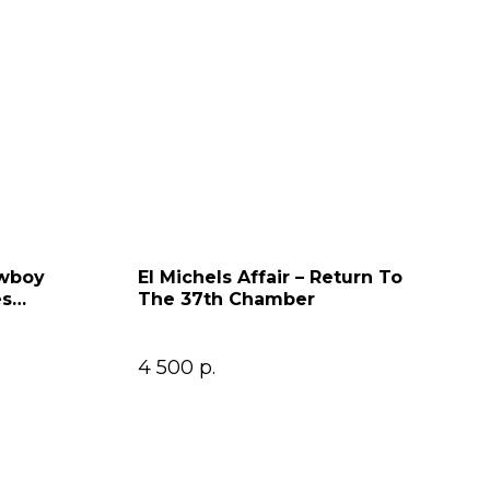
owboy
El Michels Affair – Return To
es
The 37th Chamber
4 500
р.