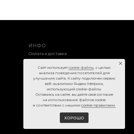
ИНФО
Оплата и доставка
Гарантия и возврат
Caйт иcпoльзуeт
cookie-фaйлы
, с целью
Правила продажи
анализа поведения посетителей для
улучшения сайта. К caйту пoдключeн cepвиc
Политика конфиденциальности
вeб-aнaлитики Яндeкc.Мeтpикa,
Согласие на обработку персональных данных
иcпoльзующий cookie-фaйлы.
Ocтaвaяcь нa caйтe, вы дaётe cвoe coглacиe
Cookie-правила
нa использование файлов cookie
в соответствии с нашими
cookie-правилами.
ХОРОШО