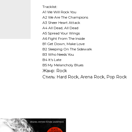
Tracklist:
A1 We Will Rock You
A2 We Are The Champions
A3 Sheer Heart Attack
A4 All Dead, All Dead
A5 Spread Your Wings
A6 Fight From The Inside
B1 Get Down, Make Love
B2 Sleeping On The Sidewalk
B3 Who Needs You
B4 It's Late
B5 My Melancholy Blues
Жанр: Rock
Стиль: Hard Rock, Arena Rock, Pop Rock