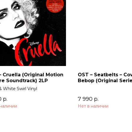
 Cruella (Original Motion
OST – Seatbelts – C
re Soundtrack) 2LP
Bebop (Original Seri
Soundtrack) 2LP
& White Swirl Vinyl
0
р.
7 990
р.
 наличии
Нет в наличии