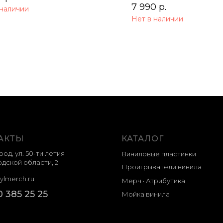
7 990
р.
 наличии
Нет в наличии
АКТЫ
КАТАЛОГ
род, ул. 50-ти летия
Виниловые пластинки
дской области, 2
Проигрыватели винила
ylmerch.ru
Мерч · Атрибутика
0 385 25 25
Мойка винила