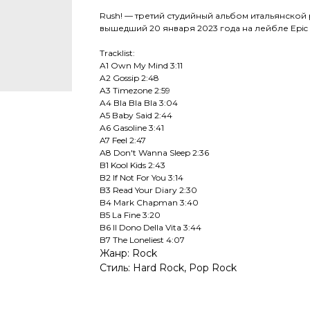
Rush! — третий студийный альбом итальянской 
вышедший 20 января 2023 года на лейбле Epic 
Tracklist:
A1 Own My Mind 3:11
A2 Gossip 2:48
A3 Timezone 2:59
A4 Bla Bla Bla 3:04
A5 Baby Said 2:44
A6 Gasoline 3:41
A7 Feel 2:47
A8 Don't Wanna Sleep 2:36
B1 Kool Kids 2:43
B2 If Not For You 3:14
B3 Read Your Diary 2:30
B4 Mark Chapman 3:40
B5 La Fine 3:20
B6 Il Dono Della Vita 3:44
B7 The Loneliest 4:07
Жанр: Rock
Стиль: Hard Rock, Pop Rock