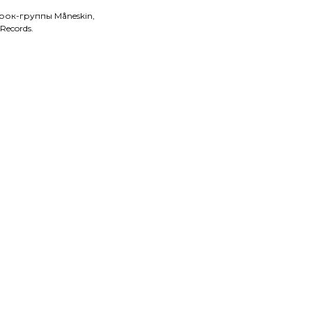
рок-группы Måneskin,
Records.