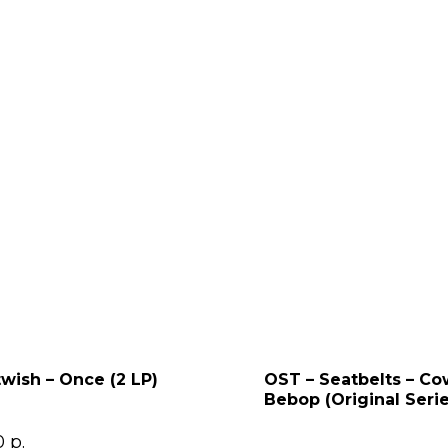
wish – Once (2 LP)
OST – Seatbelts – C
Bebop (Original Seri
Soundtrack) 2LP
0
р.