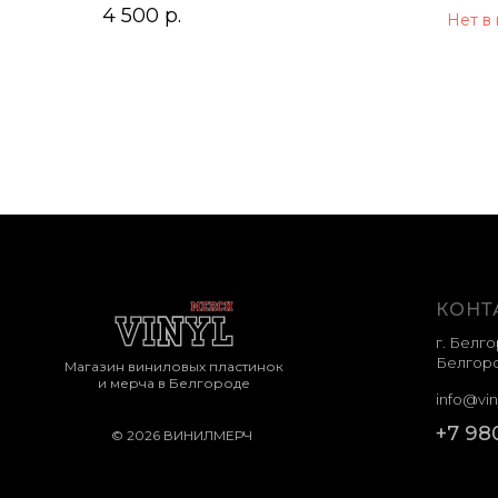
4 500
р.
Нет в
КОНТ
г. Белго
Белгоро
Магазин виниловых пластинок
и мерча в Белгороде
info@vin
+7 98
© 2026 ВИНИЛМЕРЧ